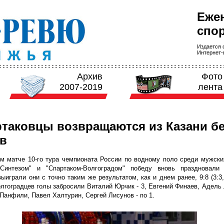
Еже
спор
Издается с
Интернет-в
Архив
Фото
2007-2019
лента
таковцы возвращаются из Казани б
в
м матче 10-го тура чемпионата России по водному поло среди мужски
Синтезом" и "Спартаком-Волгоградом" победу вновь праздновали 
ыиграли они с точно таким же результатом, как и днем ранее, 9:8 (3:3, 
волгоградцев голы забросили Виталий Юрчик - 3, Евгений Финаев, Адель
Панфили, Павел Халтурин, Сергей Лисунов - по 1.