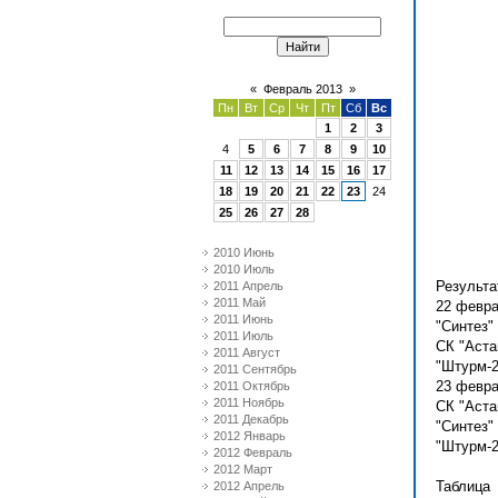
«
Февраль 2013
»
Пн
Вт
Ср
Чт
Пт
Сб
Вс
1
2
3
4
5
6
7
8
9
10
11
12
13
14
15
16
17
18
19
20
21
22
23
24
25
26
27
28
2010 Июнь
2010 Июль
Результа
2011 Апрель
2011 Май
22 февра
2011 Июнь
"Синтез"
2011 Июль
СК "Аста
2011 Август
"Штурм-2
2011 Сентябрь
23 февра
2011 Октябрь
2011 Ноябрь
СК "Аста
2011 Декабрь
"Синтез"
2012 Январь
"Штурм-2
2012 Февраль
2012 Март
Таблица
2012 Апрель