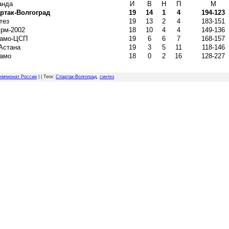
анда
И
В
Н
П
М
ртак-Волгоград
19
14
1
4
194-123
тез
19
13
2
4
183-151
рм-2002
18
10
4
4
149-136
амо-ЦСП
19
6
6
7
168-157
Астана
19
3
5
11
118-146
амо
18
0
2
16
128-227
емпионат России
| |
Теги
:
Спартак-Волгоград
,
синтез