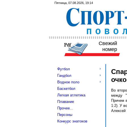
Пятница, 07.08.2026, 19:14
Свежий
номер
Футбол
Спар
Гандбол
очко
Водное поло
Баскетбол
Во второ
Легкая атлетика
между "
Причем в
Плавание
1:2). У 
Прочее...
Алексей 
Персоны
Конкурс знатоков