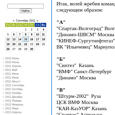
Итак, волей жребия коман
следующим образом:
«
Сентябрь 2011
»
"А"
Пн
Вт
Ср
Чт
Пт
Сб
Вс
"Спартак-Волгоград" Волг
1
2
3
4
"Динамо-ШВСМ" Москва
5
6
7
8
9
10
11
12
13
14
15
16
17
18
"КИНЕФ-Сургутнефтегаз
19
20
21
22
23
24
25
ВК "Ильичевец" Мариупол
26
27
28
29
30
"Б"
2010 Июнь
2010 Июль
"Синтез" Казань
2011 Апрель
2011 Май
"ВМФ" Санкт-Петербург
2011 Июнь
"Динамо" Москва
2011 Июль
2011 Август
2011 Сентябрь
"В"
2011 Октябрь
2011 Ноябрь
"Штурм-2002" Руза
2011 Декабрь
2012 Январь
ЦСК ВМФ Москва
2012 Февраль
"КАИ-КазУОР" Казань
2012 Март
2012 Апрель
"Спартак" Астрахань