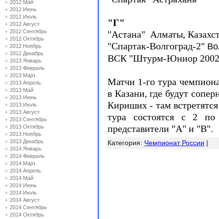
2012 Май
2012 Июнь
2012 Июль
"Г"
2012 Август
2012 Сентябрь
"Астана" Алматы, Казахс
2012 Октябрь
"Спартак-Волгоград-2"
Во
2012 Ноябрь
2012 Декабрь
ВСК "Штурм-Юниор 2002
2013 Январь
2013 Февраль
2013 Март
Матчи 1-го тура чемпиона
2013 Апрель
2013 Май
в Казани, где будут сопер
2013 Июнь
Кириших - там встретятся
2013 Июль
2013 Август
тура состоятся с 2 по 
2013 Сентябрь
представители "А" и "В".
2013 Октябрь
2013 Ноябрь
2013 Декабрь
Категория
:
Чемпионат России
|
2014 Январь
2014 Февраль
2014 Март
2014 Апрель
2014 Май
2014 Июнь
2014 Июль
2014 Август
2014 Сентябрь
2014 Октябрь