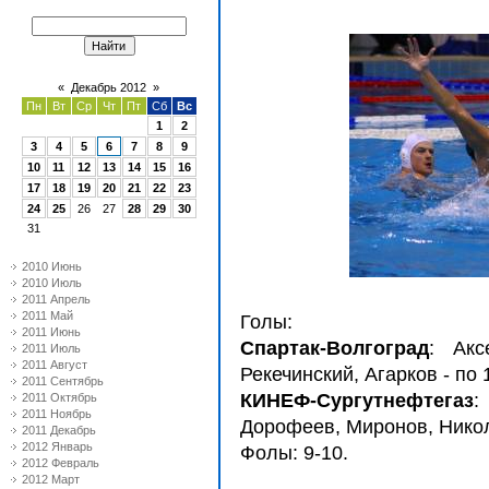
«
Декабрь 2012
»
Пн
Вт
Ср
Чт
Пт
Сб
Вс
1
2
3
4
5
6
7
8
9
10
11
12
13
14
15
16
17
18
19
20
21
22
23
24
25
26
27
28
29
30
31
2010 Июнь
2010 Июль
2011 Апрель
2011 Май
Голы:
2011 Июнь
Спартак-Волгоград
: Акс
2011 Июль
2011 Август
Рекечинский, Агарков - по 
2011 Сентябрь
КИНЕФ-Сургутнефтегаз
:
2011 Октябрь
2011 Ноябрь
Дорофеев, Миронов, Никол
2011 Декабрь
2012 Январь
Фолы: 9-10.
2012 Февраль
2012 Март