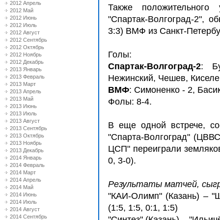
2012 Апрель
Также положительного 
2012 Май
"Спартак-Волгоград-2", об
2012 Июнь
2012 Июль
3:3) ВМФ из Санкт-Петербу
2012 Август
2012 Сентябрь
2012 Октябрь
Голы:
2012 Ноябрь
2012 Декабрь
Спартак-Волгоград-2
: Б
2013 Январь
Нежинский, Чешев, Киселев
2013 Февраль
2013 Март
ВМФ
: Симоненко - 2, Басик
2013 Апрель
2013 Май
Фолы: 8-4.
2013 Июнь
2013 Июль
2013 Август
В еще одной встрече, с
2013 Сентябрь
"Спарта-Волгоград" (ЦВВС
2013 Октябрь
2013 Ноябрь
ЦСП" переиграли земляков 
2013 Декабрь
2014 Январь
0, 3-0).
2014 Февраль
2014 Март
2014 Апрель
Результаты матчей, сыгр
2014 Май
"КАИ-Олимп" (Казань) – "
2014 Июнь
2014 Июль
(1:5, 1:5, 0:1, 1:5)
2014 Август
2014 Сентябрь
"Синтез" (Казань) – "Ильичёв