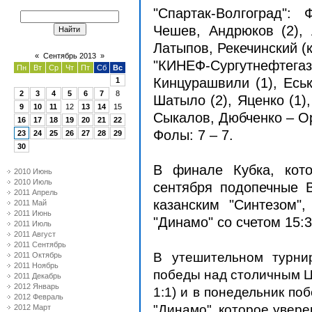
"Спартак-Волгоград":
Чешев, Андрюков (2), 
Латыпов, Рекечинский (к
«
Сентябрь 2013
»
"КИНЕФ-Сургутнеф
Пн
Вт
Ср
Чт
Пт
Сб
Вс
Кинцурашвили (1), Еськ
1
2
3
4
5
6
7
8
Шатыло (2), Яценко (1)
9
10
11
12
13
14
15
Сыкалов, Дюбченко – О
16
17
18
19
20
21
22
Фолы: 7 – 7.
23
24
25
26
27
28
29
30
В финале Кубка, кот
2010 Июнь
2010 Июль
сентября подопечные 
2011 Апрель
казанским "Синтезом",
2011 Май
2011 Июнь
"Динамо" со счетом 15:
2011 Июль
2011 Август
2011 Сентябрь
В утешительном турнир
2011 Октябрь
2011 Ноябрь
победы над столичным 
2011 Декабрь
2012 Январь
1:1)
и в понедельник поб
2012 Февраль
"Динамо", которое увер
2012 Март