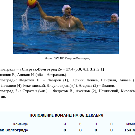
Фото: ГАУ ВО Спартак-Волгоград
лгоград»
–
«Спартак-Волгоград 2»
– 17:4 (5:0, 4:1, 3:2, 5:1)
юшин Е., Аникин И. (оба – Астрахань).
лгоград»:
Федотов П. – Лазарев (1), Юрчик, Чешев, Панфили, Ашаев (3
 Латыпов (4), Рекечинский, Лисунов (кап.) (4), Агарков (2) – Иванов.
лгоград 2
»
:
Стратан (кап.) – Федотов В., Аксёнов (2), Нежинский, Киселёв (
гин.