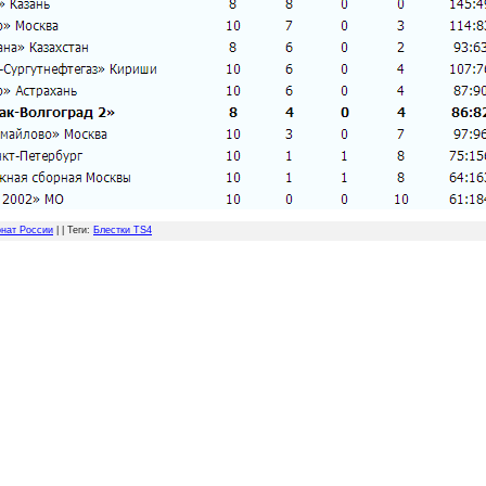
нат России
| |
Теги
:
Блестки TS4