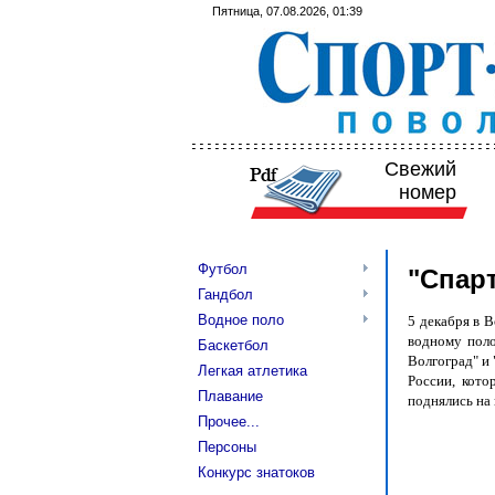
Пятница, 07.08.2026, 01:39
Свежий
номер
Футбол
"Спар
Гандбол
Водное поло
5 декабря в 
водному поло
Баскетбол
Волгоград" и
Легкая атлетика
России, кото
Плавание
поднялись на
Прочее...
Персоны
Конкурс знатоков