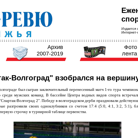
Еже
спор
Издается с
Интернет-в
Архив
Фото
2007-2019
лента
так-Волгоград" взобрался на вершин
Волгограде был сыгран заключительный перенесенный матч 1-го тура чемпион
 среди мужских команд. В бассейне Центра водных видов спорта встречал
 "Спартак-Волгоград 2". Победу в волгоградском дерби праздновали действу
рые разгромили своих одноклубников со счетом
17:4 (5:0, 4:1, 3:2, 5:1), 
 первую строчку в турнирной таблице первенства.