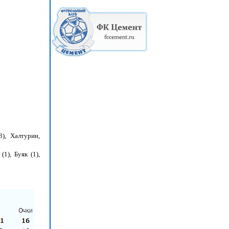
), Халтурин,
1), Буяк (1),