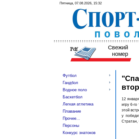
Пятница, 07.08.2026, 15:32
Свежий
номер
Футбол
"Спа
Гандбол
втор
Водное поло
Баскетбол
12 январ
Легкая атлетика
игру 6-го
этой встр
Плавание
у победи
Прочее...
Стратан, 
Персоны
Конкурс знатоков