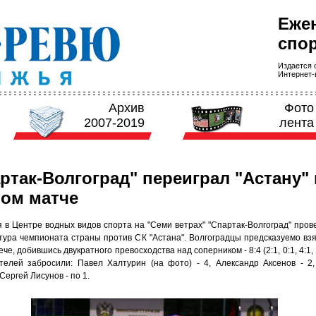
Еже
спор
Издается с
Интернет-в
Архив
Фото
2007-2019
лента
ртак-Волгоград" переиграл "Астану" 
ом матче
я в Центре водных видов спорта на "Семи ветрах" "Спартак-Волгоград" пров
 тура чемпионата страны против СК "Астана". Волгоградцы предсказуемо взя
ече, добившись двукратного превосходства над соперником - 8:4 (2:1, 0:1, 4:1, 
телей забросили: Павел Халтурин (на фото) - 4, Александр Аксенов - 2
Сергей Лисунов - по 1.