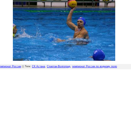
емпионат России
| |
Теги
:
СК Астана
,
Спартак-Волгоград
,
чемпионат России по водному поло