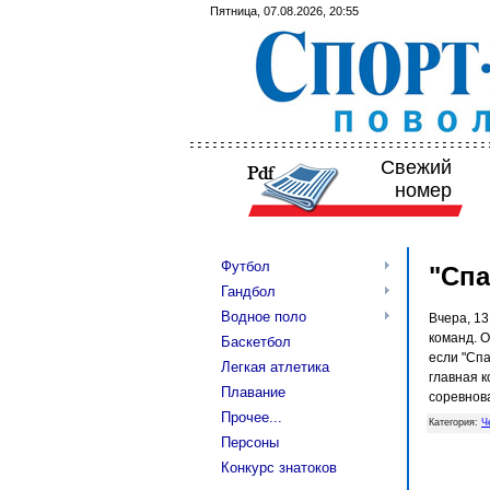
Пятница, 07.08.2026, 20:55
Свежий
номер
Футбол
"Спа
Гандбол
Водное поло
Вчера, 13
команд. 
Баскетбол
если "Спа
Легкая атлетика
главная 
Плавание
соревнова
Прочее...
Категория
:
Ч
Персоны
Конкурс знатоков