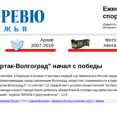
Еже
спор
Издается с
Интернет-в
Архив
Фото
2007-2019
лента
ртак-Волгоград" начал с победы
 октября, в Киришах и Казани стартовал первый тур чемпионата России сред
Обеим командам, представляющим Волгоград, предстоит соревноваться в Кир
ртак-Волгоград-2" со счетом 7:22 первый матч уступил казахстанской "Астане"
команда нашего города-героя добилась убедительной победы над дебютанто
ний - клубом "КИНЕФ-Сургутнефтегаз" - 13:4.
емпионат России
| |
Теги
:
Спартак-Волгоград
,
чемпионат России по водному поло 1-
,
Кириши