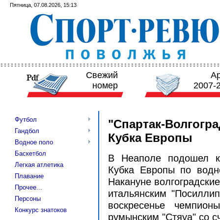
Пятница, 07.08.2026, 15:13
Свежий
А
номер
2007-
Футбол
"Спартак-Волгогра
Гандбол
Кубка Европы
Водное поло
Баскетбол
В Неаполе подошел к
Легкая атлетика
Кубка Европы по водн
Плавание
Накануне волгоградские
Прочее...
итальянским "Посиллипо"
Персоны
воскресенье чемпион
Конкурс знатоков
румынским "Стяуа" со сче