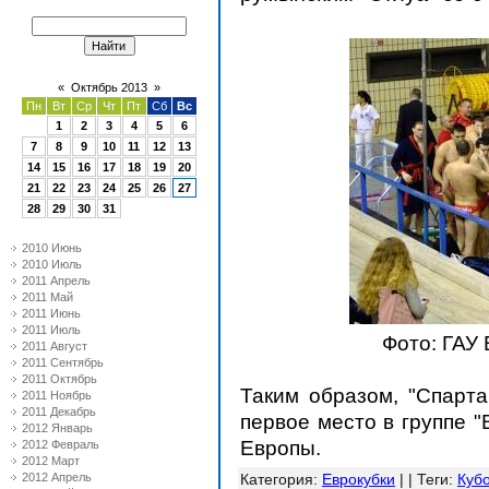
«
Октябрь 2013
»
Пн
Вт
Ср
Чт
Пт
Сб
Вс
1
2
3
4
5
6
7
8
9
10
11
12
13
14
15
16
17
18
19
20
21
22
23
24
25
26
27
28
29
30
31
2010 Июнь
2010 Июль
2011 Апрель
2011 Май
2011 Июнь
2011 Июль
Фото: ГАУ
2011 Август
2011 Сентябрь
2011 Октябрь
Таким образом, "Спарта
2011 Ноябрь
2011 Декабрь
первое место в группе "
2012 Январь
Европы.
2012 Февраль
2012 Март
2012 Апрель
Категория
:
Еврокубки
| |
Теги
:
Куб