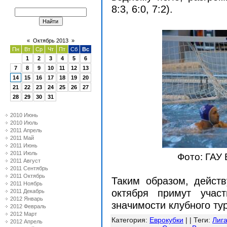
8:3, 6:0, 7:2).
«
Октябрь 2013
»
Пн
Вт
Ср
Чт
Пт
Сб
Вс
1
2
3
4
5
6
7
8
9
10
11
12
13
14
15
16
17
18
19
20
21
22
23
24
25
26
27
28
29
30
31
2010 Июнь
2010 Июль
2011 Апрель
2011 Май
2011 Июнь
2011 Июль
Фото: ГАУ
2011 Август
2011 Сентябрь
2011 Октябрь
Таким образом, дейст
2011 Ноябрь
октября примут учас
2011 Декабрь
2012 Январь
значимости клубного ту
2012 Февраль
2012 Март
Категория
:
Еврокубки
| |
Теги
:
Лиг
2012 Апрель