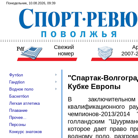
Понедельник, 10.08.2026, 09:39
Свежий
А
номер
2007-
Футбол
"Спартак-Волгогра
Гандбол
Кубке Европы
Водное поло
Баскетбол
В заключительн
Легкая атлетика
квалификационного ра
Плавание
чемпионов-2013/2014
Прочее...
голландским "Шуурман
Персоны
которое дает право пр
Конкурс знатоков
водному поло, разгроми