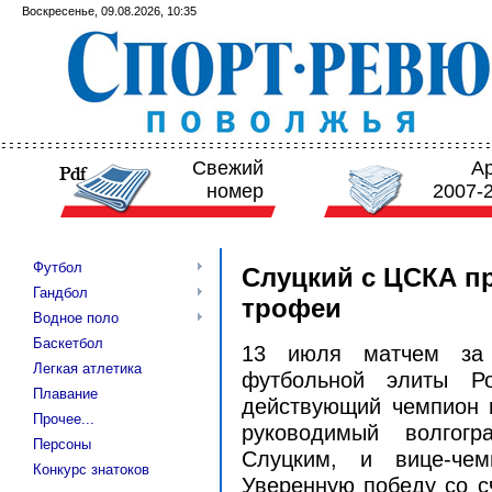
Воскресенье, 09.08.2026, 10:35
Свежий
А
номер
2007-
Футбол
Слуцкий с ЦСКА п
Гандбол
трофеи
Водное поло
Баскетбол
13 июля матчем за 
Легкая атлетика
футбольной элиты Ро
Плавание
действующий чемпион 
Прочее...
руководимый волгогр
Персоны
Слуцким, и вице-чем
Конкурс знатоков
Уверенную победу со с