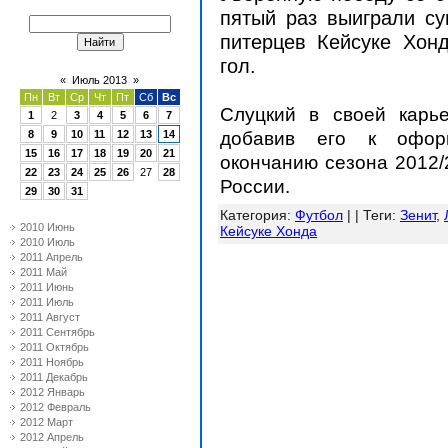
пятый раз выиграли су
питерцев Кейсуке Хон
гол.
«
Июль 2013
»
Пн
Вт
Ср
Чт
Пт
Сб
Вс
Слуцкий в своей карье
1
2
3
4
5
6
7
добавив его к офор
8
9
10
11
12
13
14
15
16
17
18
19
20
21
окончанию сезона 2012/
22
23
24
25
26
27
28
России.
29
30
31
Категория
:
Футбол
| |
Теги
:
Зенит
,
2010 Июнь
Кейсуке Хонда
2010 Июль
2011 Апрель
2011 Май
2011 Июнь
2011 Июль
2011 Август
2011 Сентябрь
2011 Октябрь
2011 Ноябрь
2011 Декабрь
2012 Январь
2012 Февраль
2012 Март
2012 Апрель