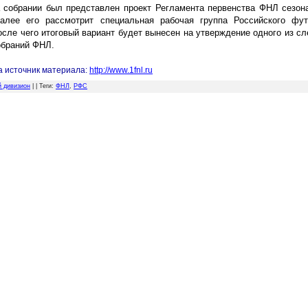
 собрании был представлен проект Регламента первенства ФНЛ сезона
Далее его рассмотрит специальная рабочая группа Российского фут
осле чего итоговый вариант будет вынесен на утверждение одного из 
обраний ФНЛ.
а источник материала:
http://www.1fnl.ru
й дивизион
| |
Теги
:
ФНЛ
,
РФС