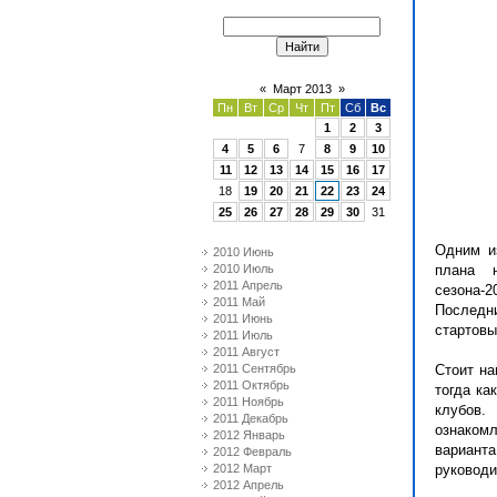
«
Март 2013
»
Пн
Вт
Ср
Чт
Пт
Сб
Вс
1
2
3
4
5
6
7
8
9
10
11
12
13
14
15
16
17
18
19
20
21
22
23
24
25
26
27
28
29
30
31
Одним и
2010 Июнь
2010 Июль
плана н
2011 Апрель
сезона-
2011 Май
Последн
2011 Июнь
стартовы
2011 Июль
2011 Август
2011 Сентябрь
Стоит на
2011 Октябрь
тогда ка
2011 Ноябрь
клубов.
2011 Декабрь
ознаком
2012 Январь
вариант
2012 Февраль
2012 Март
руководи
2012 Апрель