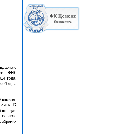
ндарного
тва ФНЛ
14 года.
оября, а
0 команд,
 лишь 17
убам для
тельного
собрания