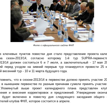
Фото с официального сайта ФНЛ
з ключевых пунктов повестки дня стало представление проекта кале
а сезон-2013/14, согласно которому 1-й тур SUPRA-первенс
2013/14 должен состояться 6 и 7 июля,
а заключительный - 17 мая 20
ий перед уходом на зимний перерыв тур планируется провести 25 н
й весенний тур - 10 и 11 марта будущего года.
помнить, что в сезоне-2013/14 в первенстве должно принять участие 2
к в нынешнем первенстве по разным причинам сумели принять участие
 Упомянутый выше проект календарного плана представлен кл
ления и внесения корректировок и предложений. Утверждение оконча
а будет включено в повестку дня следующего заседания общего 
телей клубов ФНЛ, которое состоится в апреле.