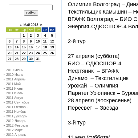
Олимпия Волгоград – Дин
Текстильщик Камышин – Н
ВГАФК Волгоград – БИО С
«
Май 2013
»
Энергия-СДЮCШОР-4 Волж
Пн
Вт
Ср
Чт
Пт
Сб
Вс
1
2
3
4
5
2-й тур
6
7
8
9
10
11
12
13
14
15
16
17
18
19
20
21
22
23
24
25
26
27 апреля (суббота)
27
28
29
30
31
БИО – СДЮCШОР-4
Нефтяник – ВГАФК
2010 Июнь
2010 Июль
Динамо – Текстильщик
2011 Апрель
2011 Май
Урожай – Олимпия
2011 Июнь
Паритет Урюпинск – Буров
2011 Июль
2011 Август
28 апреля (воскресенье)
2011 Сентябрь
Пересвет – Звезда
2011 Октябрь
2011 Ноябрь
2011 Декабрь
2012 Январь
3-й тур
2012 Февраль
2012 Март
2012 Апрель
11 мая (суббота)