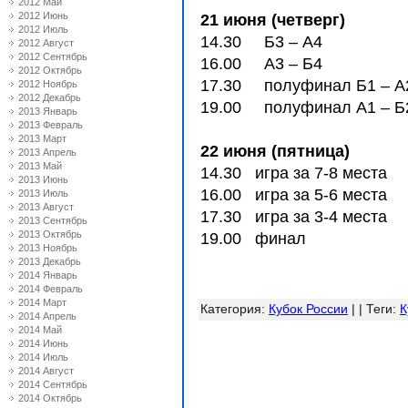
2012 Май
2012 Июнь
21 июня (четверг)
2012 Июль
14.30 Б3 – А4
2012 Август
2012 Сентябрь
16.00 А3 – Б4
2012 Октябрь
17.30 полуфинал Б1 – А
2012 Ноябрь
2012 Декабрь
19.00 полуфинал А1 – Б
2013 Январь
2013 Февраль
2013 Март
22 июня (пятница)
2013 Апрель
2013 Май
14.30 игра за 7-8 места
2013 Июнь
16.00 игра за 5-6 места
2013 Июль
2013 Август
17.30 игра за 3-4 места
2013 Сентябрь
2013 Октябрь
19.00 финал
2013 Ноябрь
2013 Декабрь
2014 Январь
2014 Февраль
2014 Март
Категория
:
Кубок России
| |
Теги
:
К
2014 Апрель
2014 Май
2014 Июнь
2014 Июль
2014 Август
2014 Сентябрь
2014 Октябрь