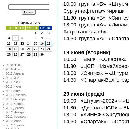
10.00 группа «Б» «Штурм
Сургутнефтегаз» Кириши
11.30 группа «Б» «Синте
«
Июнь 2012
»
13.00 группа «А» «Динам
Пн
Вт
Ср
Чт
Пт
Сб
Вс
Астраханская обл.
1
2
3
14.30 группа «А» «Спарта
4
5
6
7
8
9
10
11
12
13
14
15
16
17
18
19
20
21
22
23
24
19 июня (вторник)
25
26
27
28
29
30
10.00 ВМФ – «Спартак»
2010 Июнь
11.30 «ЦСП – Измайлово»
2010 Июль
13.00 «Синтез» – «Штурм
2011 Апрель
2011 Май
14.30 «Спартак-Волгогра
2011 Июнь
2011 Июль
2011 Август
20 июня (среда)
2011 Сентябрь
2011 Октябрь
10.00 «Штурм -2002» – «
2011 Ноябрь
11.30 «Динамо-ЦСП» – 
2011 Декабрь
2012 Январь
13.00 «КИНЕФ-Сургутнефт
2012 Февраль
14.30 «Спартак» – «Спар
2012 Март
2012 Апрель