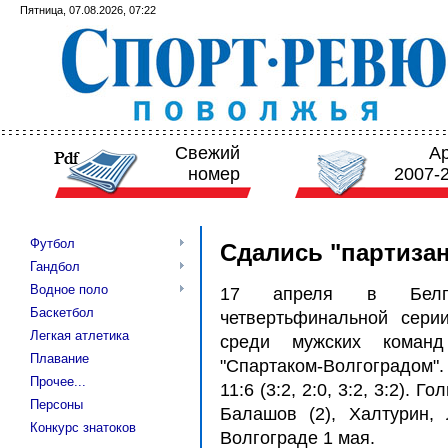
Пятница, 07.08.2026, 07:22
Свежий
А
номер
2007-
Футбол
Сдались "партиза
Гандбол
Водное поло
17 апреля в Белгр
Баскетбол
четвертьфинальной сери
Легкая атлетика
среди мужских коман
Плавание
"Спартаком-Волгоградом".
Прочее...
11:6 (3:2, 2:0, 3:2, 3:2). 
Персоны
Балашов (2), Халтурин, 
Конкурс знатоков
Волгограде 1 мая.