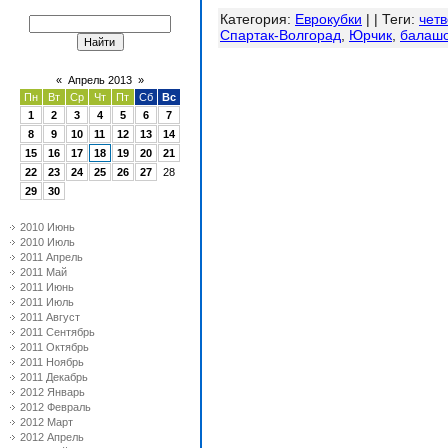
Категория
:
Еврокубки
| |
Теги
:
чет
Спартак-Волгорад
,
Юрчик
,
балаш
«
Апрель 2013
»
Пн
Вт
Ср
Чт
Пт
Сб
Вс
1
2
3
4
5
6
7
8
9
10
11
12
13
14
15
16
17
18
19
20
21
22
23
24
25
26
27
28
29
30
2010 Июнь
2010 Июль
2011 Апрель
2011 Май
2011 Июнь
2011 Июль
2011 Август
2011 Сентябрь
2011 Октябрь
2011 Ноябрь
2011 Декабрь
2012 Январь
2012 Февраль
2012 Март
2012 Апрель