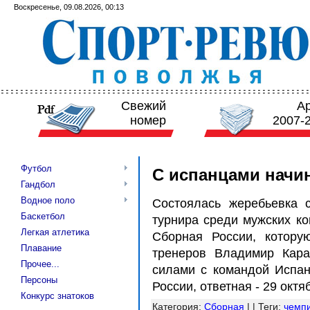
Воскресенье, 09.08.2026, 00:13
Свежий
А
номер
2007-
Футбол
С испанцами начи
Гандбол
Водное поло
Состоялась жеребьевка 
Баскетбол
турнира среди мужских ко
Легкая атлетика
Сборная России, котору
Плавание
тренеров Владимир Кара
Прочее...
силами с командой Испан
Персоны
России, ответная - 29 октя
Конкурс знатоков
Категория
:
Сборная
| |
Теги
:
чемпи