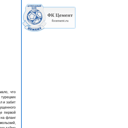
мало, что
 турецких
л и забит
пущенного
де первой
 на фланг
ольский,