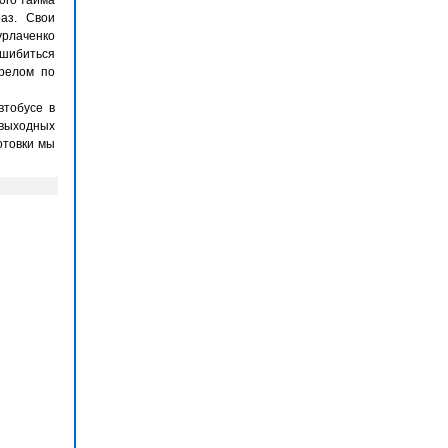
ого тайма
раз. Свои
урлаченко
ошибиться
трелом по
втобусе в
 выходных
отовки мы