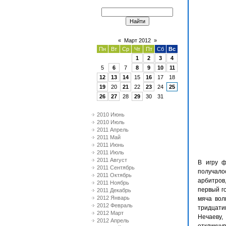
«
Март 2012
»
Пн
Вт
Ср
Чт
Пт
Сб
Вс
1
2
3
4
5
6
7
8
9
10
11
12
13
14
15
16
17
18
19
20
21
22
23
24
25
26
27
28
29
30
31
2010 Июнь
2010 Июль
2011 Апрель
2011 Май
2011 Июнь
2011 Июль
2011 Август
В игру ф
2011 Сентябрь
получало
2011 Октябрь
арбитров,
2011 Ноябрь
первый г
2011 Декабрь
2012 Январь
мяча вол
2012 Февраль
тридцати
2012 Март
Нечаеву
2012 Апрель