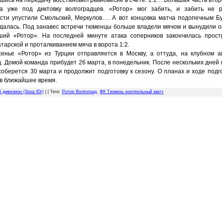
шись на передачу восстановил равновесие в счёте. 1:1… Большая часть втор
а уже под диктовку волгоградцев. «Ротор» мог забить, и забить не 
сти упустили Смольский, Меркулов…. А вот концовка матча подопечным Б
удалась. Под занавес встречи тюменцы больше владели мячом и вынудили 
ший «Ротор». На последней минуте атака соперников закончилась прос
тарской и проталкиванием мяча в ворота 1:2.
сенье «Ротор» из Турции отправляется в Москву, а оттуда, на клубном а
д. Домой команда прибудет 26 марта, в понедельник. После нескольких дней
соберется 30 марта и продолжит подготовку к сезону. О планах и ходе подг
в ближайшее время.
й дивизион (Зона Юг)
| |
Теги
:
Ротор Волгоград
,
ФК Тюмень контрольный матч