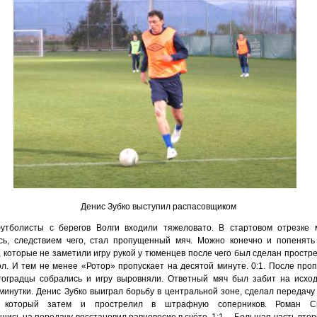
Денис Зубко выступил распасовщиком
утболисты с берегов Волги входили тяжеловато. В стартовом отрезке 
сь, следствием чего, стал пропущенный мяч. Можно конечно и попенять
 которые не заметили игру рукой у тюменцев после чего был сделан простре
ол. И тем не менее «Ротор» пропускает на десятой минуте. 0:1. После про
гоградцы собрались и игру выровняли. Ответный мяч был забит на исхо
минутки. Денис Зубко выиграл борьбу в центральной зоне, сделал передачу
, который затем и прострелил в штрафную соперников. Роман См