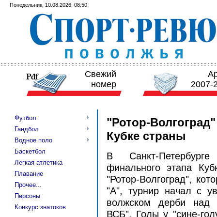
Понедельник, 10.08.2026, 08:50
Свежий
А
номер
2007-
Футбол
"Ротор-Волгоград"
Гандбол
Кубке страны
Водное поло
Баскетбол
В Санкт-Петербург
Легкая атлетика
финального этапа Куб
Плавание
"Ротор-Волгоград", кот
Прочее...
"А", турнир начал с у
Персоны
волжском дерби над 
Конкурс знатоков
ВСБ". Голы у "сине-го