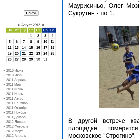
Маурисиньо, Олег Моз
Сукрутин - по 1.
«
Август 2013
»
Пн
Вт
Ср
Чт
Пт
Сб
Вс
1
2
3
4
5
6
7
8
9
10
11
12
13
14
15
16
17
18
19
20
21
22
23
24
25
26
27
28
29
30
31
2010 Июнь
2010 Июль
2011 Апрель
2011 Май
2011 Июнь
2011 Июль
2011 Август
2011 Сентябрь
2011 Октябрь
2011 Ноябрь
2011 Декабрь
В другой встрече кв
2012 Январь
2012 Февраль
площадке померятс
2012 Март
московское "Строгино".
2012 Апрель