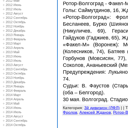
2012 Май
Ротор-Волгоград - Факел-М 
2012 Июнь
2012 Июль
Голы: Саймутдинов, 16, Жда
2012 Август
«Ротор-Волгоград»: Фро
2012 Сентябрь
2012 Октябрь
Бесланеев, Бурко (Шиянов
2012 Ноябрь
(Никуличев, 69), Герас
2012 Декабрь
2013 Январь
Гайдуков (Гаджиев, 65), 
2013 Февраль
2013 Март
«Факел-М» (Воронеж): М
2013 Апрель
(Колесников, 74), Батяев 
2013 Май
2013 Июнь
Горбунов (Мовсисян, 77),
2013 Июль
Соколов, Ананьевский (Ме
2013 Август
2013 Сентябрь
Предупреждения: Лукьянов
2013 Октябрь
2013 Ноябрь
74.
2013 Декабрь
Судьи: В. Фаустов (Стар
2014 Январь
2014 Февраль
(оба – Белгород).
2014 Март
30 мая. Волгоград. Стадио
2014 Апрель
2014 Май
Категория
:
3й дивизион (ЛФЛ)
| |
Т
2014 Июнь
Фролов
,
Алексей Жданов
,
Ротор-В
2014 Июль
2014 Август
2014 Сентябрь
2014 Октябрь