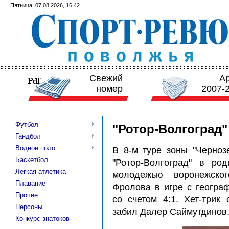
Пятница, 07.08.2026, 16:42
Свежий
А
номер
2007-
Футбол
"Ротор-Волгоград"
Гандбол
Водное поло
В 8-м туре зоны "Черноз
Баскетбол
"Ротор-Волгоград" в ро
Легкая атлетика
молодежью воронежско
Плавание
Фролова в игре с геогра
Прочее...
со счетом 4:1. Хет-три
Персоны
забил Далер Саймутдинов
Конкурс знатоков