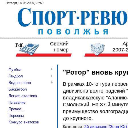
Четверг, 06.08.2026, 22:50
Свежий
А
номер
2007-
Футбол
"Ротор" вновь кр
Гандбол
Водное поло
В рамках 10-го тура перве
Баскетбол
дивизиона волгоградский 
Легкая атлетика
владикавказскую "Аланию-Д
Плавание
Смольский. На 37-й минут
Прочее...
преимущество волгоградце
Персоны
до крупного.
Конкурс знатоков
Категория
:
2й дивизион (Зона Юг)