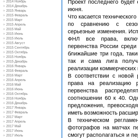
Проект последнего будет 
2014 Ноябрь
2014 Декабрь
июня.
2015 Январь
2015 Февраль
Что касается технического
2015 Март
по сравнению с сезон
2015 Апрель
2015 Май
серьезные изменения. Ис
2015 Июнь
ФНЛ все права, включ
2015 Июль
2015 Август
первенства России среди
2015 Сентябрь
2015 Октябрь
ближайшие три года, таки
2015 Ноябрь
так и сама лига получ
2015 Декабрь
2016 Январь
реализации коммерческих 
2016 Февраль
В соответствии с новой 
2016 Март
2016 Апрель
права на реализацию р
2016 Май
2016 Июнь
первенства распреде
2016 Октябрь
соотношении 60 к 40. Од
2016 Ноябрь
2016 Декабрь
предложения, превосход
2017 Январь
иметь возможность расшир
2017 Февраль
2017 Март
В техническом регламе
2017 Апрель
2017 Май
фотографов на матчах п
2017 Июнь
смогут располагаться и п
2017 Июль