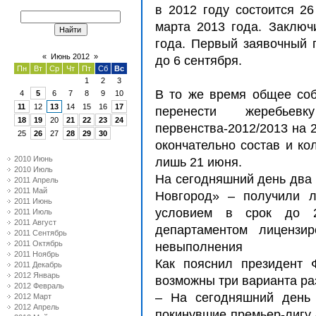
в 2012 году состоится 26
марта 2013 года. Заключ
года. Первый заявочный 
«
Июнь 2012
»
до 6 сентября.
Пн
Вт
Ср
Чт
Пт
Сб
Вс
1
2
3
В то же время общее со
4
5
6
7
8
9
10
11
12
13
14
15
16
17
перенести жеребье
18
19
20
21
22
23
24
первенства-2012/2013 на 2
25
26
27
28
29
30
окончательно состав и ко
2010 Июнь
лишь 21 июня.
2010 Июль
На сегодняшний день два 
2011 Апрель
2011 Май
Новгород» – получили л
2011 Июнь
условием в срок до 2
2011 Июль
2011 Август
департаментом лицензи
2011 Сентябрь
2011 Октябрь
невыполнения
2011 Ноябрь
Как пояснил президент 
2011 Декабрь
2012 Январь
возможны три варианта ра
2012 Февраль
– На сегодняшний день 
2012 Март
2012 Апрель
покинувшие премьер-лигу 