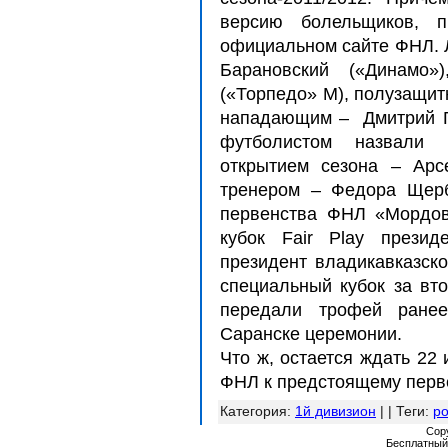
версию болельщиков, п
официальном сайте ФНЛ. 
Барановский («Динамо
(«Торпедо» М), полузащит
нападающим – Дмитрий Г
футболистом назвали 
открытием сезона – Арс
тренером – Федора Щерб
первенства ФНЛ «Мордов
кубок Fair Play презид
президент владикавказск
специальный кубок за вт
передали трофей ранее
Саранске церемонии.
Что ж, остается ждать 22
ФНЛ к предстоящему перве
Категория
:
1й дивизион
| |
Теги
:
р
Cop
Бесплатны