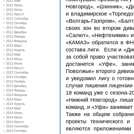
2012 Май
2012 Июнь
Новгород», «Шинник», «Ди
2012 Июль
и владимирское «Торпедо»
2012 Август
2012 Сентябрь
«Волгарь-Газпром», «Балт
2012 Октябрь
своих зон во втором диви
2012 Ноябрь
2012 Декабрь
«Салют», «Нефтехимик» и
2013 Январь
2013 Февраль
«КАМАЗ» обратился в ФНЛ
2013 Март
состава лиги. Если и «Ди
2013 Апрель
2013 Май
за собой право участвова
2013 Июнь
достанется «Уфе», зан
2013 Июль
2013 Август
Поволжье» второго дивизи
2013 Сентябрь
2013 Октябрь
и уведомил лигу о готовн
2013 Ноябрь
случае лишения лицензии 
2013 Декабрь
2014 Январь
18 команд уже с сезона-2
2014 Февраль
«Нижний Новгород» лишатс
2014 Март
2014 Апрель
команд, и «Уфа» занимает 
2014 Май
2014 Июнь
Также на общем собран
2014 Июль
проекты технического и 
2014 Август
2014 Сентябрь
являются приложениями 
2014 Октябрь