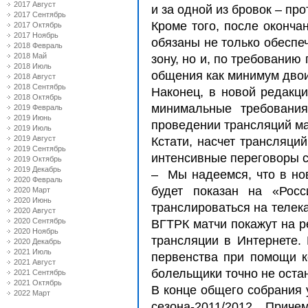
2017 Август
и за одной из бровок – пр
2017 Сентябрь
Кроме того, после оконча
2017 Октябрь
2017 Ноябрь
обязаны не только обеспе
2018 Февраль
2018 Май
зону, но и, по требовани
2018 Июль
общения как минимум двои
2018 Август
2018 Сентябрь
Наконец, в новой редакци
2018 Октябрь
минимальные требования
2019 Февраль
2019 Июнь
проведении трансляций мат
2019 Июль
2019 Август
Кстати, насчет трансляци
2019 Сентябрь
интенсивные переговоры с
2019 Октябрь
2019 Декабрь
– Мы надеемся, что в нов
2020 Февраль
будет показан на «Росс
2020 Март
2020 Июнь
транслироваться на телек
2020 Август
2020 Сентябрь
ВГТРК матчи покажут на р
2020 Ноябрь
трансляции в Интернете.
2020 Декабрь
2021 Июль
первенства при помощи 
2021 Август
болельщики точно не остан
2021 Сентябрь
2021 Октябрь
В конце общего собрания 
2022 Март
сезона-2011/2012. Прич