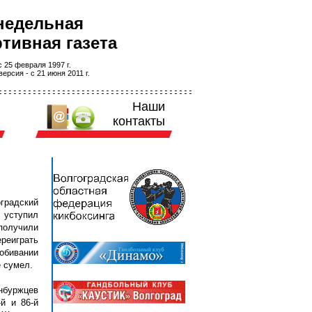
недельная
тивная газета
 25 февраля 1997 г.
ерсия - с 21 июня 2011 г.
Наши
контакты
градский
 уступил
получили
реиграть
обивании
е сумел.
нбуржцев
й и 86-й