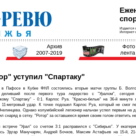
Еже
спор
Издается с
Интернет-в
Архив
Фото
2007-2019
лента
ор" уступил "Спартаку"
 в Пафосе в Кубке ФНЛ состоялись вторые матчи группы Б. Волго
, деливший после первого тура лидерство с "Уралом", сегодня
кому "Спартаку" - 0:1. Карлос Руа. "Красно-белые" на 36-й минуте 
 11-метровый удар. К точке подошел Карлос Руа, который не смог пе
челинцева. Однако колумбийский легионер нальчан успел первым на д
ил снаряд в сетку. "Ротор" за оставшееся время своим голом ответить н
 встрече "Урал" со счетом 3:1 расправился с "Сибирью". У екатери
ись Эдгар Манучарян, Андрей Бочков, Максим Астафьев на 15-й, 21-