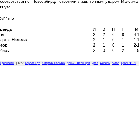
 соответственно. Новосибирцы ответили лишь точным ударом Максима
минуте.
группы Б
манда
И
В
Н
П
М
ал
2
2
0
0
4-
артак-Нальчик
2
1
0
1
1-
тор
2
1
0
1
2-
бирь
2
0
0
2
1-
й дивизион
| |
Теги
:
Карлос Руа
,
Спартак-Нальчик
,
Денис Пчелинцев
,
урал
,
Сибирь
,
ротор
,
Кубок ФНЛ