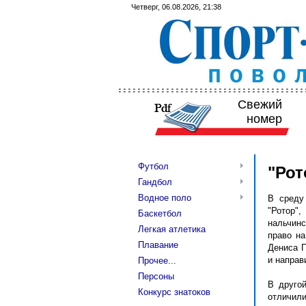
Четверг, 06.08.2026, 21:38
Свежий
номер
Футбол
"Рот
Гандбол
Водное поло
В
среду
"Ротор"
Баскетбол
нальчинс
Легкая атлетика
право на
Плавание
Дениса П
и направ
Прочее...
Персоны
В другой
Конкурс знатоков
отличил