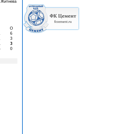
 Житнева
О
1
6
1
3
1
3
5
0