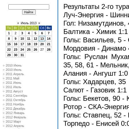
Результаты 2-го тур
Луч-Энергия - Шинни
Гол: Низамутдинов, 
«
Июль 2013
»
Пн
Вт
Ср
Чт
Пт
Сб
Вс
Балтика - Химик 1:1 
1
2
3
4
5
6
7
Голы: Васильев, 5 -
8
9
10
11
12
13
14
15
16
17
18
19
20
21
Мордовия - Динамо 4
22
23
24
25
26
27
28
Голы: Руслан Муха
29
30
31
35, 58, 61 - Мельник,
2010 Июнь
2010 Июль
Алания - Ангушт 1:0 
2011 Апрель
2011 Май
Голы: Хадарцев, 35
2011 Июнь
2011 Июль
Салют - Газовик 1:1 
2011 Август
2011 Сентябрь
Голы: Бекетов, 90 - 
2011 Октябрь
2011 Ноябрь
Ротор - СКА-Энергия 
2011 Декабрь
2012 Январь
Голы: Ставпец, 52 - 
2012 Февраль
Торпедо - Енисей 0:
2012 Март
2012 Апрель