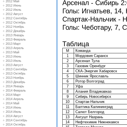
Арсенал - Сибирь 2:0
2012 Май
2012 Июнь
Голы: Игнатьев, 14, 
2012 Июль
2012 Август
Спартак-Нальчик - Н
2012 Сентябрь
2012 Октябрь
Голы: Чеботару, 7, С
2012 Ноябрь
2012 Декабрь
2013 Январь
2013 Февраль
Таблица
2013 Март
2013 Апрель
М
Команда
2013 Май
1
Мордовия Саранск
2013 Июнь
2
Арсенал Тула
2013 Июль
2013 Август
3
Газовик Оренбург
2013 Сентябрь
4
СКА-Энергия Хабаровск
2013 Октябрь
5
Шинник Ярославль
2013 Ноябрь
6
Ротор Волгоград
2013 Декабрь
7
Уфа
2014 Январь
2014 Февраль
8
Алания Владикавказ
2014 Март
9
Сибирь Новосибирск
2014 Апрель
10
Спартак-Нальчик
2014 Май
11
Балтика Калининград
2014 Июнь
12
Салют Белгород
2014 Июль
2014 Август
13
Ангушт Назрань
2014 Сентябрь
14
Нефтехимик Нижнекамск
2014 Октябрь