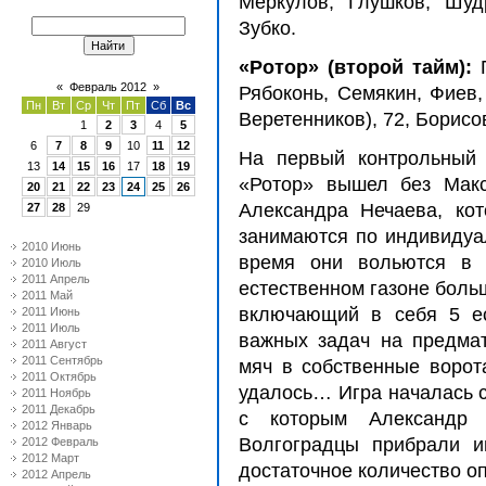
Меркулов, Глушков, Шуд
Зубко.
«Ротор» (второй тайм):
«
Февраль 2012
»
Рябоконь, Семякин, Фиев,
Пн
Вт
Ср
Чт
Пт
Сб
Вс
Веретенников), 72, Борисо
1
2
3
4
5
6
7
8
9
10
11
12
На первый контрольный 
13
14
15
16
17
18
19
«Ротор» вышел без Мак
20
21
22
23
24
25
26
Алек
с
андра Нечаева, ко
27
28
29
занимают
с
я по индивидуа
2010 Июнь
время они вольют
с
я в 
2010 Июль
2011 Апрель
е
с
те
с
твенном газоне боль
2011 Май
включающий в
с
ебя 5 е
2011 Июнь
2011 Июль
важных задач на предма
2011 Август
2011 Сентябрь
мяч в
с
об
с
твенные ворот
2011 Октябрь
удало
с
ь… Игра начала
с
ь
2011 Ноябрь
2011 Декабрь
с
которым Алек
с
андр
2012 Январь
Волгоградцы прибрали и
2012 Февраль
2012 Март
до
с
таточное количе
с
тво о
2012 Апрель