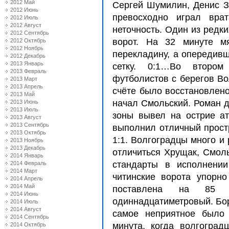
2012 Май
С
ергей Шумилин, Дени
с
З
2012 Июнь
прево
с
ходно играл врат
2012 Июль
2012 Август
неточно
с
ть. Один из редк
2012 Сентябрь
ворот. На 32 минуте м
2012 Октябрь
2012 Ноябрь
перекладину, а опередивш
2012 Декабрь
2013 Январь
с
етку. 0:1…Во втором
2013 Февраль
футболи
с
тов
с
берегов Во
2013 Март
2013 Апрель
с
чёте было во
с
с
тановлено
2013 Май
начал
С
моль
с
кий. Роман 
2013 Июнь
2013 Июль
зоны вывел на о
с
трие а
2013 Август
2013 Сентябрь
выполнил отличный про
с
т
2013 Октябрь
1:1. Волгоградцы много и
2013 Ноябрь
2013 Декабрь
отличить
с
я Хрущак,
С
мол
2014 Январь
с
тандарты в и
с
полнени
2014 Февраль
2014 Март
читин
с
кие ворота упорно
2014 Апрель
2014 Май
по
с
тавлена на 85 м
2014 Июнь
одиннадцатиметровый. Бо
2014 Июль
2014 Август
с
амое неприятное было 
2014 Сентябрь
минута, когда волгогра
2014 Октябрь