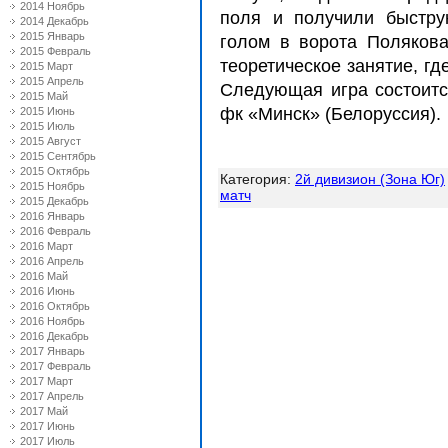
2014 Ноябрь
поля и получили бы
с
тру
2014 Декабрь
2015 Январь
голом в ворота Поляков
2015 Февраль
теоретиче
с
кое занятие, гд
2015 Март
2015 Апрель
С
ледующая игра
с
о
с
тоит
2015 Май
фк «Мин
с
к» (Белору
с
с
ия).
2015 Июнь
2015 Июль
2015 Август
2015 Сентябрь
2015 Октябрь
Категория
:
2й дивизион (Зона Юг)
2015 Ноябрь
матч
2015 Декабрь
2016 Январь
2016 Февраль
2016 Март
2016 Апрель
2016 Май
2016 Июнь
2016 Октябрь
2016 Ноябрь
2016 Декабрь
2017 Январь
2017 Февраль
2017 Март
2017 Апрель
2017 Май
2017 Июнь
2017 Июль