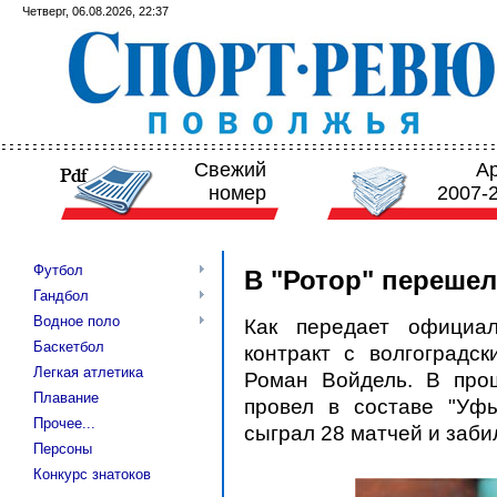
Четверг, 06.08.2026, 22:37
Свежий
А
номер
2007-
Футбол
В "Ротор" переше
Гандбол
Водное поло
Как передает официал
Баскетбол
контракт с волгоградс
Легкая атлетика
Роман Войдель. В про
Плавание
провел в составе "Уф
Прочее...
сыграл 28 матчей и забил
Персоны
Конкурс знатоков