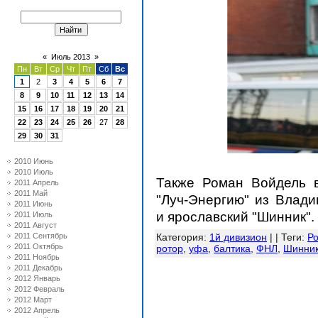
«
Июль 2013
»
Пн
Вт
Ср
Чт
Пт
Сб
Вс
1
2
3
4
5
6
7
8
9
10
11
12
13
14
15
16
17
18
19
20
21
22
23
24
25
26
27
28
29
30
31
2010 Июнь
2010 Июль
Также Роман Войдель в
2011 Апрель
2011 Май
"Луч-Энергию" из Влади
2011 Июнь
и ярославский "Шинник".
2011 Июль
2011 Август
2011 Сентябрь
Категория
:
1й дивизион
| |
Теги
:
Р
2011 Октябрь
ротор
,
уфа
,
балтика
,
ФНЛ
,
Шинни
2011 Ноябрь
2011 Декабрь
2012 Январь
2012 Февраль
2012 Март
2012 Апрель