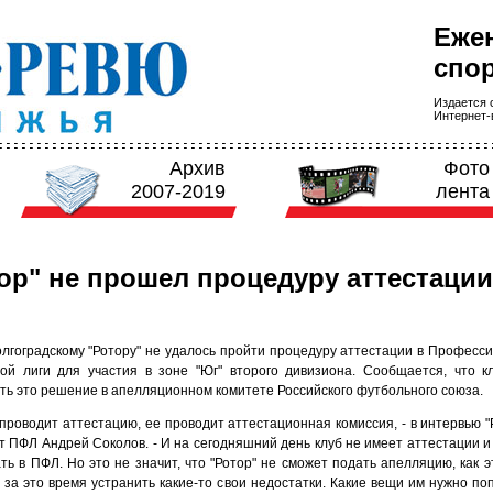
Еже
спор
Издается с
Интернет-в
Архив
Фото
2007-2019
лента
ор" не прошел процедуру аттестации
олгоградскому "Ротору" не удалось пройти процедуру аттестации в Професс
ой лиги для участия в зоне "Юг" второго дивизиона. Сообщается, что к
ть это решение в апелляционном комитете Российского футбольного союза.
проводит аттестацию, ее проводит аттестационная комиссия, - в интервью "
т ПФЛ Андрей Соколов. - И на сегодняшний день клуб не имеет аттестации и
ть в ПФЛ. Но это не значит, что "Ротор" не сможет подать апелляцию, как э
 за это время устранить какие-то свои недостатки. Какие вещи им нужно поп