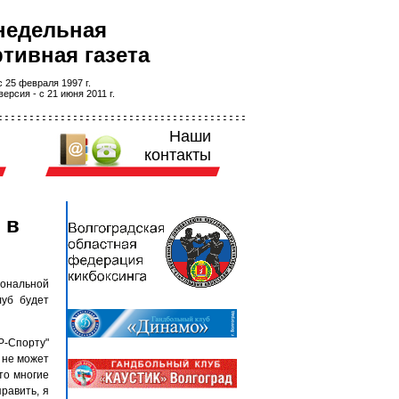
недельная
тивная газета
 25 февраля 1997 г.
ерсия - с 21 июня 2011 г.
Наши
контакты
 в
иональной
луб будет
Р-Спорту"
 не может
то многие
равить, я