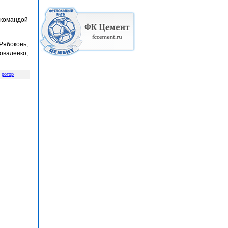
 командой
 Рябоконь,
Коваленко,
,
ротор