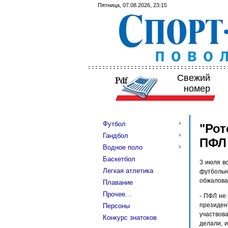
Пятница, 07.08.2026, 23:15
Свежий
номер
Футбол
"Рот
Гандбол
ПФЛ
Водное поло
Баскетбол
3 июля в
Легкая атлетика
футбольн
обжалова
Плавание
Прочее...
- ПФЛ не 
президен
Персоны
участвова
Конкурс знатоков
делали, и