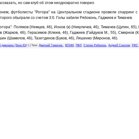
ассказать, но сам клуб об этом неоднократно говорил.
енем, футболисты "Ротора" на Центральном стадионе провели спарринг с
торого обыграли со счетом 3:0. Голы забили Рябоконь, Гаджиев и Тимачев.
отора": Поляков (Немцев, 46), Ионов (к) (Никуличев, 46), Тимачев (Цупин, 65),
 (Жарков, 46), Герасимов (Клюев, 46), Гаджиев (Гайдуков М., 55), Смирнов (
шин (Шамилов, 46), Тазетдинов (Буков, 46), Ляшенко (Миронов, 46).
й дивизион (Зона Юг)
| |
Теги
:
Дмитрий Тимачев.
,
ВГАФК
,
ПФЛ
,
Степан Рябоконь
,
Андрей Соколов
,
РФС