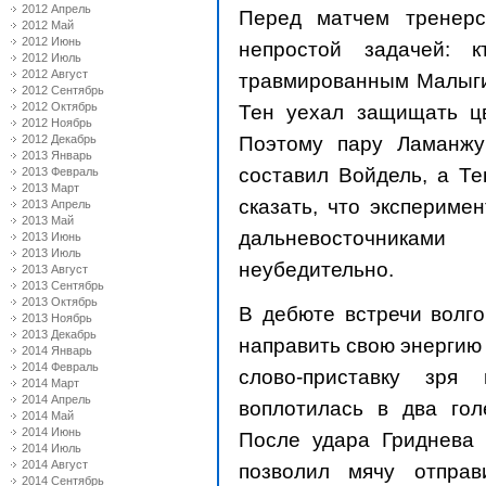
2012 Апрель
Перед матчем тренерс
2012 Май
2012 Июнь
непростой задачей: 
2012 Июль
2012 Август
травмированным Малыгин
2012 Сентябрь
2012 Октябрь
Тен уехал защищать ц
2012 Ноябрь
Поэтому пару Ламанжу
2012 Декабрь
2013 Январь
составил Войдель, а Те
2013 Февраль
2013 Март
сказать, что экспериме
2013 Апрель
2013 Май
дальневосточникам
2013 Июнь
2013 Июль
неубедительно.
2013 Август
2013 Сентябрь
2013 Октябрь
В дебюте встречи волго
2013 Ноябрь
2013 Декабрь
направить свою энергию 
2014 Январь
2014 Февраль
слово-приставку зря
2014 Март
2014 Апрель
воплотилась в два го
2014 Май
2014 Июнь
После удара Гриднева 
2014 Июль
2014 Август
позволил мячу отправ
2014 Сентябрь