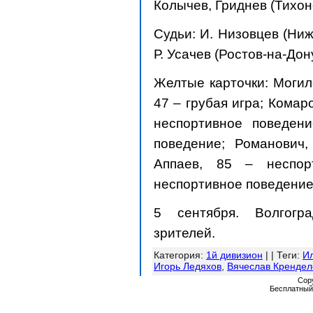
Колычев, Гриднев (Тихон
Судьи: И. Низовцев (Ниж
Р. Усачев (Ростов-на-Дон
Желтые карточки: Могиле
47 – грубая игра; Комар
неспортивное поведени
поведение; Романович,
Аппаев, 85 – неспор
неспортивное поведение;
5 сентября. Волгогр
зрителей.
Категория
:
1й дивизион
| |
Теги
:
И
Игорь Ледяхов
,
Вячеслав Крендел
Cop
Бесплатны