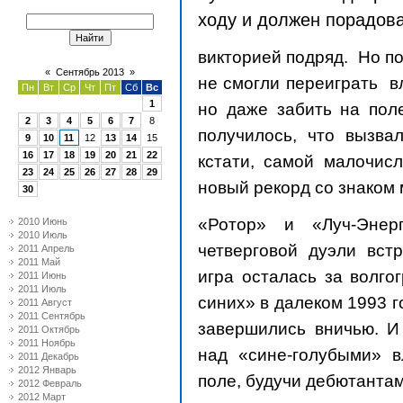
ходу и должен порадова
викторией подряд. Но п
«
Сентябрь 2013
»
не смогли переиграть в
Пн
Вт
Ср
Чт
Пт
Сб
Вс
1
но даже забить на пол
2
3
4
5
6
7
8
получилось, что вызва
9
10
11
12
13
14
15
16
17
18
19
20
21
22
кстати, самой малочисл
23
24
25
26
27
28
29
новый рекорд со знаком 
30
«Ротор» и «Луч-Энер
2010 Июнь
2010 Июль
четверговой дуэли вст
2011 Апрель
2011 Май
игра осталась за волго
2011 Июнь
2011 Июль
синих» в далеком 1993 г
2011 Август
2011 Сентябрь
завершились вничью. И 
2011 Октябрь
2011 Ноябрь
над «сине-голубыми» 
2011 Декабрь
2012 Январь
поле, будучи дебютанта
2012 Февраль
2012 Март