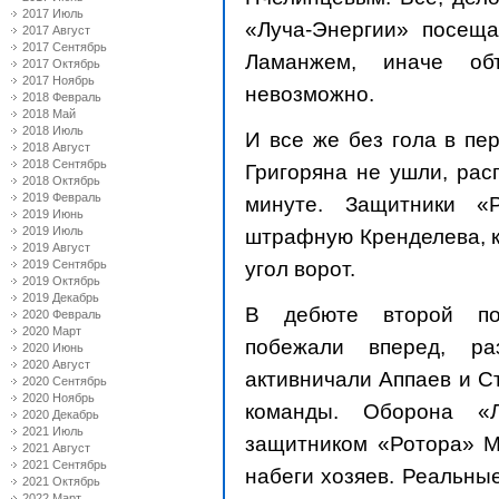
2017 Июль
«Луча-Энергии» посеща
2017 Август
2017 Сентябрь
Ламанжем, иначе об
2017 Октябрь
2017 Ноябрь
невозможно.
2018 Февраль
2018 Май
2018 Июль
И все же без гола в пе
2018 Август
2018 Сентябрь
Григоряна не ушли, рас
2018 Октябрь
2019 Февраль
минуте. Защитники «
2019 Июнь
2019 Июль
штрафную Кренделева, к
2019 Август
угол ворот.
2019 Сентябрь
2019 Октябрь
2019 Декабрь
В дебюте второй пол
2020 Февраль
2020 Март
побежали вперед, ра
2020 Июнь
2020 Август
активничали Аппаев и Ст
2020 Сентябрь
2020 Ноябрь
команды. Оборона «Л
2020 Декабрь
2021 Июль
защитником «Ротора» М
2021 Август
2021 Сентябрь
набеги хозяев. Реальны
2021 Октябрь
2022 Март