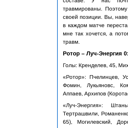
составе. У нас поч
травмированы. Поэтому
своей позиции. Вы, наве
в каждом матче перестан
мне так хочется, а пот
травм.
Ротор – Луч-Энергия 0:
Голы: Кренделев, 45, Мих
«Ротор»: Пчелинцев, Ус
Фомин, Лукьяновс, Ко
Аппаев, Архипов (Коротае
«Луч-Энергия»: Штан
Тертрашвили, Романенко
65), Могилевский, Дор