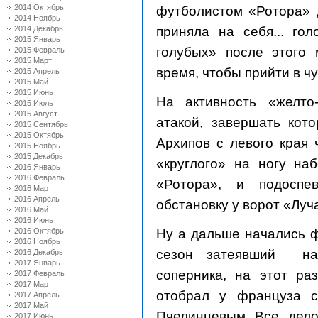
2014 Октябрь
футболистом «Ротора» 
2014 Ноябрь
приняла на себя... гол
2014 Декабрь
2015 Январь
голубых» после этого 
2015 Февраль
2015 Март
время, чтобы прийти в чу
2015 Апрель
2015 Май
2015 Июнь
На активность «желто
2015 Июль
2015 Август
атакой, завершать кот
2015 Сентябрь
2015 Октябрь
Архипов с левого края
2015 Ноябрь
2015 Декабрь
«круглого» на ногу на
2016 Январь
2016 Февраль
«Ротора», и подоспе
2016 Март
2016 Апрель
обстановку у ворот «Луч
2016 Май
2016 Июнь
Ну а дальше начались ф
2016 Октябрь
2016 Ноябрь
сезон затеявший на
2016 Декабрь
2017 Январь
соперника, на этот ра
2017 Февраль
2017 Март
отобрал у француза 
2017 Апрель
2017 Май
Пчелинцевым. Все, дело
2017 Июнь