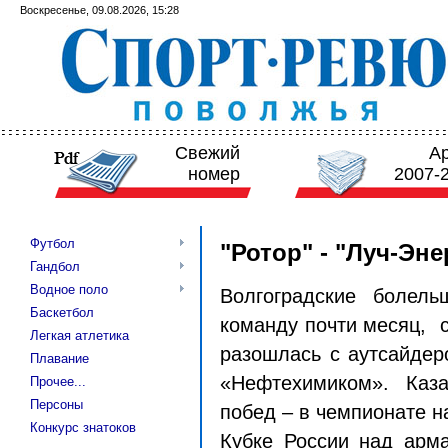
Воскресенье, 09.08.2026, 15:28
Свежий
А
номер
2007-
Футбол
"Ротор" - "Луч-Эне
Гандбол
Водное поло
Волгоградские болел
Баскетбол
команду почти месяц, с
Легкая атлетика
разошлась с аутсайде
Плавание
«Нефтехимиком». Каз
Прочее...
Персоны
побед – в чемпионате н
Конкурс знатоков
Кубке России над арм