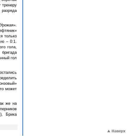
 тренеру
 разряда
Урожая».
ефтяник»
ся только
ю – 0:1.
го гола,
 бригада
анный гол
остались
ределить
ронзовый»
сто может
ак же на
оперников
), Брика