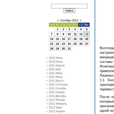
«
Октябрь 2013
»
Пн
Вт
Ср
Чт
Пт
Сб
Вс
1
2
3
4
5
6
7
8
9
10
11
12
13
14
15
16
17
18
19
20
21
22
23
24
25
26
27
Волгогр
28
29
30
31
настроен
минувше
2010 Июнь
составы 
2010 Июль
2011 Апрель
Игнатова
2011 Май
привезл
2011 Июнь
Ляшенко,
2011 Июль
1:1. Бо
2011 Август
триллер
2011 Сентябрь
2011 Октябрь
перевест
2011 Ноябрь
2011 Декабрь
После п
2012 Январь
контрвы
2012 Февраль
просачив
2012 Март
одной из
2012 Апрель