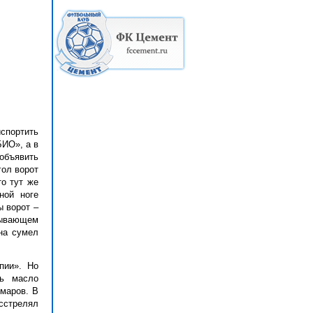
спортить
БИО», а в
объявить
гол ворот
то тут же
ной ноге
ы ворот –
тывающем
на сумел
пии». Но
зь масло
маров. В
асстрелял