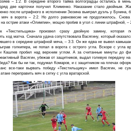
озяев – 1:2. В середине второго тайма волгоградцы остались в мень
одряд две карточки получил Клименко. Наказание стало двойным. Ж
енко после штрафного в исполнении Зюзина выиграл дуэль у Бунина, 
в мяч в ворота – 2:2. Но долго равновесие не продолжилось. Снова
 на острие атаки «Олимпии», мощно пробив в угол с линии штрафной, – 2
ик «Текстильщика» произвел сразу двойную замену, которая п
ть ход матча. Сначала удача сопутствовала Васягину, который оказал
ившего в середине штрафной мяча, – 3:3. Он же едва не вывел камыша
быграв голкипера, не попал в ворота с острого угла. Вскоре с угла в
и Кашлев пробил над верхним углом. А за считанные минуты до фи
реактивный Васягин, убежав от защитников, выдал голевую передачу н
обеда? Как бы ни так, подумал Комаров, и с защитником на плечах офор
Шанс все-таки вырвать победу «Текстильщику» имел Васягин, не су
 атаке переправить мяч в сетку с угла вратарской.