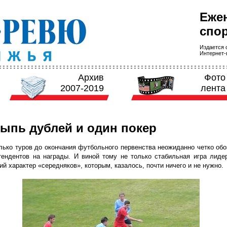
Еже
спор
Издается с
Интернет-в
Архив
Фото
2007-2019
лента
ыпь дублей и один покер
лько туров до окончания футбольного первенства неожиданно четко об
тендентов на награды. И виной тому не только стабильная игра лиде
ий характер «середняков», которым, казалось, почти ничего и не нужно.