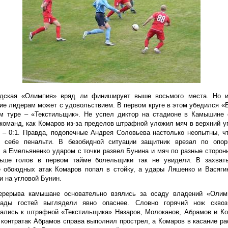
адская «Олимпия» вряд ли финиширует выше восьмого места. Но и
ие лидерам может с удовольствием. В первом круге в этом убедился «
м туре – «Текстильщик». Не успел диктор на стадионе в Камышине 
команд, как Комаров из-за пределов штрафной уложил мяч в верхний у
 – 0:1. Правда, подопечные Андрея Соловьева настолько неопытны, ч
и себе пенальти. В безобидной ситуации защитник врезал по опор
 а Емельяненко ударом с точки развел Бунина и мяч по разные сторон
льше голов в первом тайме болельщики так не увидели. В захва
е обоюдных атак Комаров попал в стойку, а удары Ляшенко и Васяги
и на угловой Бунин.
ерерыва камышане основательно взялись за осаду владений «Олим
пады гостей выглядели явно опаснее. Словно горячий нож скво
ались к штрафной «Текстильщика» Назаров, Молоканов, Абрамов и Ко
 контратак Абрамов справа выполнил прострел, а Комаров в касание р