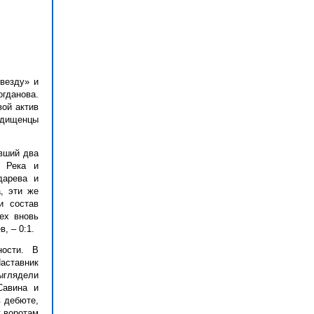
везду» и
гданова.
вой актив
одищенцы
вший два
. Река и
дарева и
, эти же
и состав
ех вновь
, – 0:1.
ности. В
аставник
ыглядели
Савина и
в дебюте,
к воротам