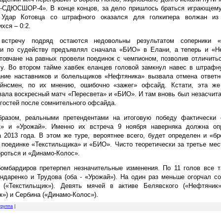
и-СДЮСШОР-4». В конце концов, за дело пришлось браться играющему
 Удар Котовца со штрафного оказался для голкипера волжан из
хся – 0:2.
встречу подряд остаются недовольны результатом соперники «
ии по судейству предъявлял сначала «БИО» в Елани, а теперь и «Н
товчане на равных провели поединок с чемпионом, позволив отличить
у. Во втором тайме хавбек еланцев головой замкнул навес в штрафну
ние наставников и болельщиков «Нефтяника» вызвала отмена ответно
айнсмен, по их мнению, ошибочно «зажег» офсайд. Кстати, эта же
ала воскресный матч «Пересвета» и «БИО». И там вновь был незасчит
 гостей после сомнительного офсайда.
бразом, реальными претендентами на итоговую победу фактически 
к» и «Урожай». Именно их встреча 9 ноября наверняка должна оп
 2013 года. В этом же туре, вероятнее всего, будет определен и «б
 поединке «Текстильщика» и «БИО». Чисто теоретически за третье ме
роться и «Динамо-Колос».
омбардиров претерпел незначительные изменения. По 11 голов все т
ндаренко и Трудова (оба - «Урожай»). На один раз меньше огорчал с
 («Текстильщик»). Девять мячей в активе Белявского («Нефтяник»
к») и Сербина («Динамо-Колос»).
 группа
|