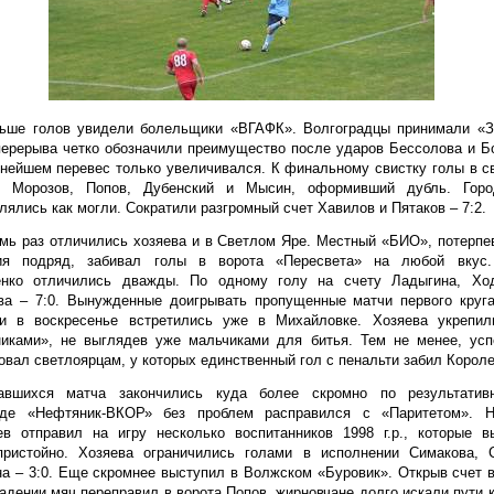
ьше голов увидели болельщики «ВГАФК». Волгоградцы принимали «З
ерерыва четко обозначили преимущество после ударов Бессолова и Бо
нейшем перевес только увеличивался. К финальному свистку голы в с
и Морозов, Попов, Дубенский и Мысин, оформивший дубль. Гор
лялись как могли. Сократили разгромный счет Хавилов и Пятаков – 7:2.
мь раз отличились хозяева и в Светлом Яре. Местный «БИО», потерпе
ия подряд, забивал голы в ворота «Пересвета» на любой вкус
енко отличились дважды. По одному голу на счету Ладыгина, Хо
ва – 7:0. Вынужденные доигрывать пропущенные матчи первого круга
ки в воскресенье встретились уже в Михайловке. Хозяева укрепил
никами», не выглядев уже мальчиками для битья. Тем не менее, усп
овал светлоярцам, у которых единственный гол с пенальти забил Королев
авшихся матча закончились куда более скромно по результатив
аде «Нефтяник-ВКОР» без проблем расправился с «Паритетом». Н
ев отправил на игру несколько воспитанников 1998 г.р., которые в
пристойно. Хозяева ограничились голами в исполнении Симакова, 
а – 3:0. Еще скромнее выступил в Волжском «Буровик». Открыв счет 
падении мяч переправил в ворота Попов, жирновчане долго искали пути 