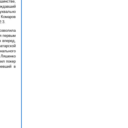
шинстве,
аждавший
буквально
 Комаров
:3.
озволила
ся первым
н вперед,
ратарской
нального
а Ляшенко
мил покер
мевший в