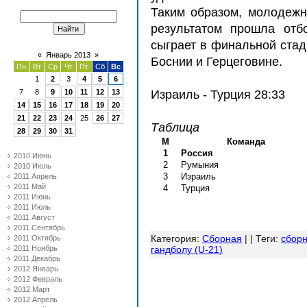
Таким образом, молодежн
результатом прошла отб
сыграет в финальной стад
«
Январь 2013
»
Боснии и Герцеговине.
Пн
Вт
Ср
Чт
Пт
Сб
Вс
1
2
3
4
5
6
7
8
9
10
11
12
13
Израиль - Турция 28:33
14
15
16
17
18
19
20
21
22
23
24
25
26
27
Таблица
28
29
30
31
М
Команда
1
Россия
2010 Июнь
2
Румыния
2010 Июль
3
Израиль
2011 Апрель
2011 Май
4
Турция
2011 Июнь
2011 Июль
2011 Август
2011 Сентябрь
Категория
:
Сборная
| |
Теги
:
сборн
2011 Октябрь
2011 Ноябрь
гандболу (U-21)
2011 Декабрь
2012 Январь
2012 Февраль
2012 Март
2012 Апрель