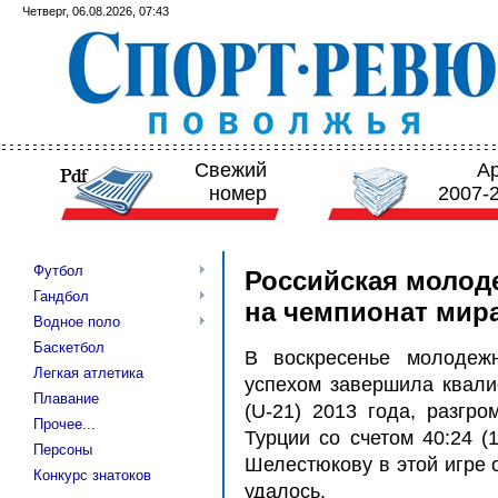
Четверг, 06.08.2026, 07:43
Свежий
А
номер
2007-
Футбол
Российская молод
Гандбол
на чемпионат мир
Водное поло
Баскетбол
В воскресенье молодеж
Легкая атлетика
успехом завершила квал
Плавание
(U-21) 2013 года, разгр
Прочее...
Турции со счетом 40:24 (
Персоны
Шелестюкову в этой игре 
Конкурс знатоков
удалось.