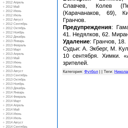
2012 Апрель
Славчев, Колев (П
2012 Май
2012 Июнь
(Карачанаков, 69), К
2012 Июль
Гранчов.
2012 Август
2012 Сентябрь
Предупреждения
: Гам
2012 Октябрь
2012 Ноябрь
41. Недялков, 62. Миран
2012 Декабрь
Удаление
: Гранчов, 18.
2013 Январь
2013 Февраль
Судьи: А. Экберг, М. Ку
2013 Март
2013 Апрель
10 сентября. Химки. «
2013 Май
зрителей.
2013 Июнь
2013 Июль
2013 Август
Категория
:
Футбол
| |
Теги
:
Никола
2013 Сентябрь
2013 Октябрь
2013 Ноябрь
2013 Декабрь
2014 Январь
2014 Февраль
2014 Март
2014 Апрель
2014 Май
2014 Июнь
2014 Июль
2014 Август
2014 Сентябрь