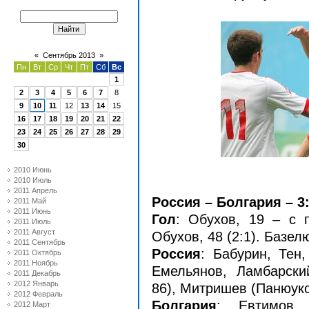
«
Сентябрь 2013
»
Пн
Вт
Ср
Чт
Пт
Сб
Вс
1
2
3
4
5
6
7
8
9
10
11
12
13
14
15
16
17
18
19
20
21
22
23
24
25
26
27
28
29
30
2010 Июнь
2010 Июль
2011 Апрель
Россия – Болгария – 3:
2011 Май
2011 Июнь
Гол
: Обухов, 19 – с п
2011 Июль
2011 Август
Обухов, 48 (2:1). Базелю
2011 Сентябрь
Россия
: Бабурин, Тен,
2011 Октябрь
2011 Ноябрь
Емельянов, Ламбарски
2011 Декабрь
2012 Январь
86), Митришев (Панюуко
2012 Февраль
Болгария
: Евтимов, 
2012 Март