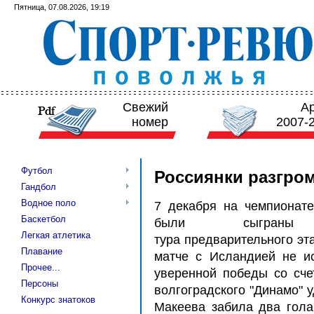
Пятница, 07.08.2026, 19:19
Свежий
А
номер
2007-
Футбол
Россиянки разгро
Гандбол
Водное поло
7 декабря на чемпионат
Баскетбол
были сыграны 
Легкая атлетика
тура предварительного эт
Плавание
матче с Исландией не и
Прочее...
уверенной победы со счет
Персоны
волгоградского "Динамо" у
Конкурс знатоков
Макеева забила два гола