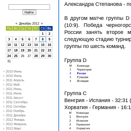
Александра Степанова - п
В другом матче группы D
«
Декабрь 2012
»
(10:9). Победа черногор
Пн
Вт
Ср
Чт
Пт
Сб
Вс
России занять второе 
1
2
следующую стадию турнира
3
4
5
6
7
8
9
10
11
12
13
14
15
16
группы по шесть команд.
17
18
19
20
21
22
23
24
25
26
27
28
29
30
Группа D
31
М
Команда
1
Черногория
2010 Июнь
2
Россия
2010 Июль
3
Румыния
2011 Апрель
4
Исландия
2011 Май
2011 Июнь
Группа C
2011 Июль
2011 Август
Венгрия - Испания - 32:31 
2011 Сентябрь
Хорватия - Германия - 16:1
2011 Октябрь
2011 Ноябрь
М
Команда
2011 Декабрь
1
Венгрия
2012 Январь
2
Испания
2012 Февраль
3
Германия
2012 Март
4
Хорватия