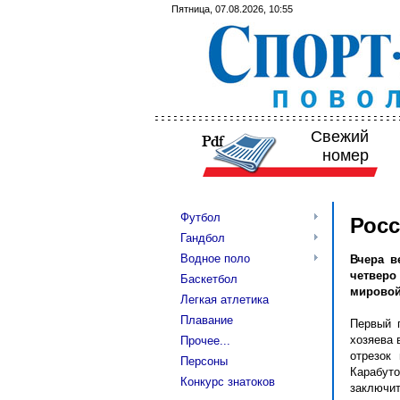
Пятница, 07.08.2026, 10:55
Свежий
номер
Футбол
Росс
Гандбол
Водное поло
Вчера в
четверо
Баскетбол
мировой
Легкая атлетика
Плавание
Первый п
хозяева 
Прочее...
отрезок
Персоны
Карабу
Конкурс знатоков
заключит