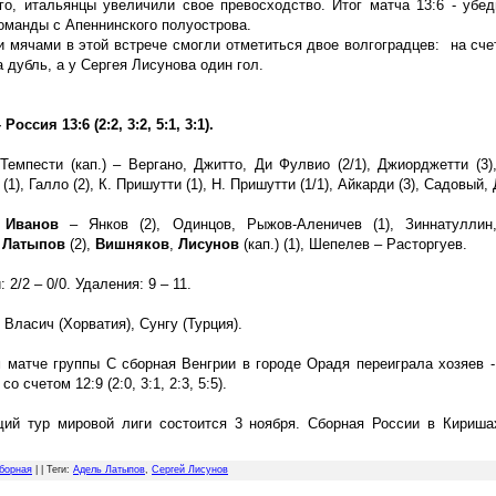
го, итальянцы увеличили свое превосходство. Итог матча 13:6 - убе
оманды с Апеннинского полуострова.
 мячами в этой встрече смогли отметиться двое волгоградцев: на сч
 дубль, а у Сергея Лисунова один гол.
Россия 13:6 (2:2, 3:2, 5:1, 3:1).
 Темпести (кап.) – Вергано, Джитто, Ди Фулвио (2/1), Джиорджетти (3)
1), Галло (2), К. Пришутти (1), Н. Пришутти (1/1), Айкарди (3), Садовый,
:
Иванов
– Янков (2), Одинцов, Рыжов-Аленичев (1), Зиннатуллин
,
Латыпов
(2),
Вишняков
,
Лисунов
(кап.) (1), Шепелев – Расторгуев.
 2/2 – 0/0. Удаления: 9 – 11.
 Власич (Хорватия), Сунгу (Турция).
 матче группы C сборная Венгрии в городе Орадя переиграла хозяев 
о счетом 12:9 (2:0, 3:1, 2:3, 5:5).
ий тур мировой лиги состоится 3 ноября. Сборная России в Кириша
борная
| |
Теги
:
Адель Латыпов
,
Сергей Лисунов