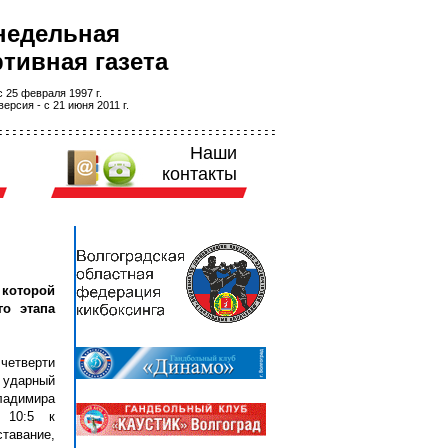
недельная
тивная газета
 25 февраля 1997 г.
ерсия - с 21 июня 2011 г.
Наши
контакты
 которой
го этапа
четверти
и ударный
ладимира
 10:5 к
тавание,