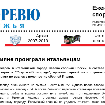
Еже
спор
Издается с
Интернет-в
Архив
Фото
2007-2019
лента
ияне проиграли итальянцам
ечером в итальянском городе Савона сборная России, в составе
 игроков "Спартака-Волгограда", провела первый матч группово
 лиги по водному поло против сборной Италии.
ериод сильнейшего не выявил - счет был 2:2. Однако после второй 
вырвались вперед - 5:4. А после большого перерыва итальянцы провел
 матча, забив в ворота россиян пять мячей, на что подопечные В
това и Николая Козлова ответили одним точным броском. И
ельному периоду. Российской сборной не удалось отыграть такое отс