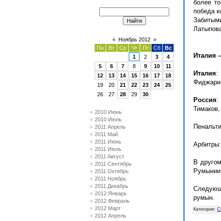
более то
победа к
Забитыми
Латыпова
«
Ноябрь 2012
»
Пн
Вт
Ср
Чт
Пт
Сб
Вс
Италия – 
1
2
3
4
5
6
7
8
9
10
11
Италия
:
12
13
14
15
16
17
18
Фиджари (
19
20
21
22
23
24
25
26
27
28
29
30
Россия
Тимаков
2010 Июнь
2010 Июль
Пенальти:
2011 Апрель
2011 Май
2011 Июнь
Арбитры:
2011 Июль
2011 Август
В другом
2011 Сентябрь
Румынии с
2011 Октябрь
2011 Ноябрь
2011 Декабрь
Следующ
2012 Январь
румын.
2012 Февраль
2012 Март
Категория
:
С
2012 Апрель