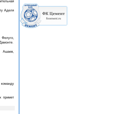
дительная
ету Аделя
, Фелуго,
 Дамонте.
, Ашаев,
- команду
х примет