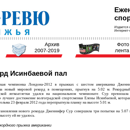
Еже
спор
Издается с
Интернет-в
Архив
Фото
2007-2019
лента
рд Исинбаевой пал
ская чемпионка Лондона-2012 в прыжках с шестом
американка Дженн
ла новый мировой рекорд в помещениях, прыгнув на 5.02 м. Рекордны
ской легкоатлетки удался на национальном чемпионате. Сур превзошл
р лучшее достижение волгоградской спортсменки Елены Исинбаевой, которая
ольма 23 февраля 2012 года перепрыгнула планку на высоте 5.01 м.
тановления нового рекорда Дженнифер Сур совершила три попытки на 5.07 
 высоту ей не удалось.
кордного прыжка американки