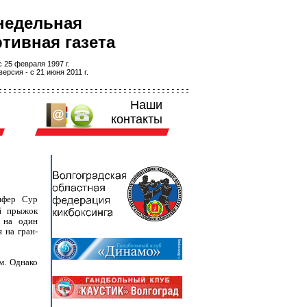
недельная
тивная газета
 25 февраля 1997 г.
ерсия - с 21 июня 2011 г.
Наши
контакты
ифер Сур
й прыжок
а на один
 на гран-
м. Однако