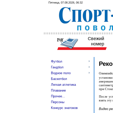
Пятница, 07.08.2026, 06:32
Свежий
номер
Футбол
Реко
Гандбол
Водное поло
Олимпий
установи
Баскетбол
американ
Легкая атлетика
сантимет
при Стокг
Плавание
Прочее...
После ус
взять эту
Персоны
Конкурс знатоков
Видео ре