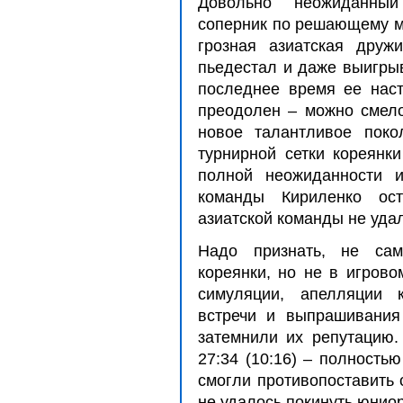
Довольно неожиданны
соперник по решающему м
грозная азиатская дру
пьедестал и даже выигры
последнее время ее наст
преодолен – можно смело
новое талантливое поко
турнирной сетки кореянк
полной неожиданности 
команды Кириленко ост
азиатской команды не уда
Надо признать, не сам
кореянки, но не в игрово
симуляции, апелляции 
встречи и выпрашивания
затемнили их репутацию.
27:34 (10:16) – полность
смогли противопоставить 
не удалось покинуть юнио