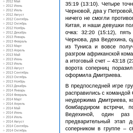
2012 Май
35:19 (13:10). Четыре точ
2012 Июнь
Черновой, два у Петровой
2012 Июль
2012 Август
ничего не смогли противо
2012 Сентябрь
2012 Октябрь
Китая, и наши девушки по
2012 Ноябрь
очка: 32:20 (15:12), пят
2012 Декабрь
2013 Январь
Чернова, два Ведехина, о
2013 Февраль
из Туниса и вовсе полу
2013 Март
2013 Апрель
разгром африканской кома
2013 Май
2013 Июнь
а итоговый счет – 43:18 (2
2013 Июль
ворота соперниц поразил
2013 Август
2013 Сентябрь
оформила Дмитриева.
2013 Октябрь
2013 Ноябрь
В предпоследней игре гр
2013 Декабрь
2014 Январь
расправились с командой С
2014 Февраль
неудержима Дмитриева, к
2014 Март
2014 Апрель
бомбардиром встречи, п
2014 Май
2014 Июнь
Ведехиной, один раз
2014 Июль
предварительный этап 
2014 Август
2014 Сентябрь
соперником в группе – 
2014 Октябрь