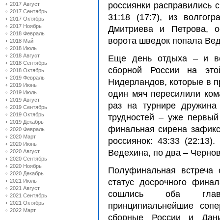
россиянки расправились с
2017 Август
2017 Сентябрь
31:18 (17:7), из волгог
2017 Октябрь
2017 Ноябрь
Дмитриева и Петрова, о
2018 Февраль
ворота шведок попала Вед
2018 Май
2018 Июль
2018 Август
Еще день отдыха – и во
2018 Сентябрь
сборной России на это
2018 Октябрь
2019 Февраль
Нидерландов, которые в п
2019 Июнь
один мяч пересилили кома
2019 Июль
2019 Август
раз на турнире дружина
2019 Сентябрь
2019 Октябрь
трудностей – уже первый
2019 Декабрь
финальная сирена зафик
2020 Февраль
2020 Март
россиянок: 43:33 (22:13)
2020 Июнь
Ведехина, по два – Чернов
2020 Август
2020 Сентябрь
2020 Ноябрь
Полуфинальная встреча 
2020 Декабрь
статус досрочного финал
2021 Июль
2021 Август
сошлись оба главн
2021 Сентябрь
2021 Октябрь
принципиальнейшие сопе
2022 Март
сборные России и Дан