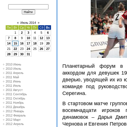
«
Июль 2014
»
Пн
Вт
Ср
Чт
Пт
Сб
Вс
1
2
3
4
5
6
7
8
9
10
11
12
13
14
15
16
17
18
19
20
21
22
23
24
25
26
27
28
29
30
31
2010 Июнь
Планетарный форум в 
2010 Июль
аккордом для девушек 19
2011 Апрель
2011 Май
дверью, уводящей их из ю
2011 Июнь
команде под руководств
2011 Июль
2011 Август
Серегина.
2011 Сентябрь
2011 Октябрь
В стартовом матче группо
2011 Ноябрь
2011 Декабрь
восемнадцати игроков 
2012 Январь
2012 Февраль
динамовок – Дарья Дмит
2012 Март
Чернова и Евгения Петров
2012 Апрель