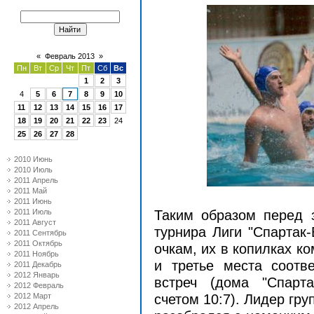
«
Февраль 2013
»
Пн
Вт
Ср
Чт
Пт
Сб
Вс
1
2
3
4
5
6
7
8
9
10
11
12
13
14
15
16
17
18
19
20
21
22
23
24
25
26
27
28
2010 Июнь
2010 Июль
2011 Апрель
2011 Май
2011 Июнь
2011 Июль
Таким образом перед 
2011 Август
турнира Лиги "Спартак-
2011 Сентябрь
2011 Октябрь
очкам, их в копилках к
2011 Ноябрь
и третье места соотв
2011 Декабрь
2012 Январь
встреч (дома "Спарта
2012 Февраль
2012 Март
счетом 10:7). Лидер гру
2012 Апрель