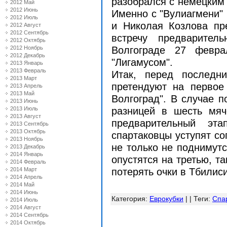
разобрался с немецким "
2012 Май
2012 Июнь
Именно с "Вулиагмени"
2012 Июль
и Николая Козлова пр
2012 Август
2012 Сентябрь
встречу предварител
2012 Октябрь
2012 Ноябрь
Волгограде 27 февра
2012 Декабрь
"Лигамусом".
2013 Январь
2013 Февраль
Итак, перед последн
2013 Март
претендуют на первое 
2013 Апрель
2013 Май
Волгоград". В случае п
2013 Июнь
2013 Июль
разницей в шесть мяч
2013 Август
предварительный эт
2013 Сентябрь
2013 Октябрь
спартаковцы уступят со
2013 Ноябрь
не только не поднимутс
2013 Декабрь
2014 Январь
опустятся на третью, та
2014 Февраль
2014 Март
потерять очки в Тбилиси
2014 Апрель
2014 Май
2014 Июнь
Категория
:
Еврокубки
| |
Теги
:
Спар
2014 Июль
2014 Август
2014 Сентябрь
2014 Октябрь