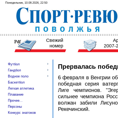
Понедельник, 10.08.2026, 22:50
Свежий
А
номер
2007-
Футбол
Прервалась побед
Гандбол
Водное поло
6 февраля в Венгрии о
Баскетбол
победная серия ватерп
Легкая атлетика
Лиге чемпионов. "Эг
Плавание
сильнее чемпиона России
Прочее...
волжан забили Лисуно
Персоны
Рекечинский.
Конкурс знатоков