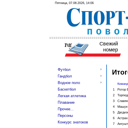
Пятница, 07.08.2026, 14:06
Свежий
номер
Футбол
Итог
Гандбол
Водное поло
Коман
Баскетбол
1
Ротор
2
Торпед
Легкая атлетика
3
Славян
Плавание
4
Машук
Прочее...
5
Дагдиз
Персоны
6
Астрах
Конкурс знатоков
7
Ангушт