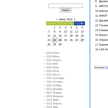
8
Динам
9
МИТО
10
Кавказ
11
ФАЮР
«
Июнь 2010
»
12
Дружб
Пн
Вт
Ср
Чт
Пт
Сб
Вс
13
Таганр
1
2
3
4
5
6
14
Олимп
7
8
9
10
11
12
13
15
Биолог
14
15
16
17
18
19
20
16
Энерги
21
22
23
24
25
26
27
28
29
30
17
Алания
18
СКА
Ро
2010 Июнь
2010 Июль
2011 Апрель
2011 Май
2011 Июнь
Категория
:
Т
2011 Июль
2011 Август
2011 Сентябрь
2011 Октябрь
2011 Ноябрь
2011 Декабрь
2012 Январь
2012 Февраль
2012 Март
2012 Апрель
2012 Май