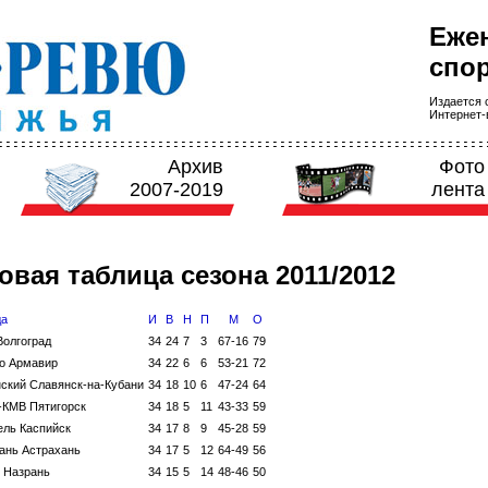
Еже
спор
Издается с
Интернет-в
Архив
Фото
2007-2019
лента
овая таблица сезона 2011/2012
да
И
В
Н
П
М
О
Волгоград
34
24
7
3
67-16
79
о
Армавир
34
22
6
6
53-21
72
ский
Славянск-на-Кубани
34
18
10
6
47-24
64
-КМВ
Пятигорск
34
18
5
11
43-33
59
ель
Каспийск
34
17
8
9
45-28
59
ань
Астрахань
34
17
5
12
64-49
56
Назрань
34
15
5
14
48-46
50