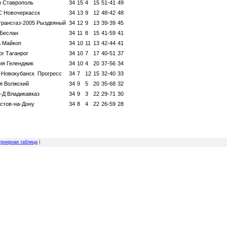
о
Ставрополь
34
15
4
15
51-41
49
С
Новочеркасск
34
13
9
12
48-42
48
трансгаз-2005
Рыздвяный
34
12
9
13
39-39
45
Беслан
34
11
8
15
41-59
41
а
Майкоп
34
10
11
13
42-44
41
ог
Таганрог
34
10
7
17
40-51
37
ия
Геленджик
34
10
4
20
37-56
34
-Новокубанск
Прогресс
34
7
12
15
32-40
33
я
Волжский
34
9
5
20
35-68
32
-Д
Владикавказ
34
9
3
22
29-71
30
стов-на-Дону
34
8
4
22
26-59
28
урнирная таблица
|