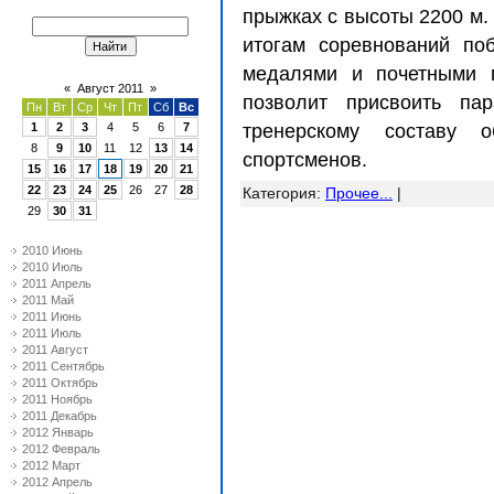
прыжках с высоты 2200 м. 
итогам соревнований по
медалями и почетными г
«
Август 2011
»
позволит присвоить па
Пн
Вт
Ср
Чт
Пт
Сб
Вс
1
2
3
4
5
6
7
тренерскому составу 
8
9
10
11
12
13
14
спортсменов.
15
16
17
18
19
20
21
22
23
24
25
26
27
28
Категория
:
Прочее...
|
29
30
31
2010 Июнь
2010 Июль
2011 Апрель
2011 Май
2011 Июнь
2011 Июль
2011 Август
2011 Сентябрь
2011 Октябрь
2011 Ноябрь
2011 Декабрь
2012 Январь
2012 Февраль
2012 Март
2012 Апрель