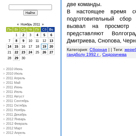
две команды.
В настоящее время сб
подготовительный сбор
«
Ноябрь 2011
»
вызвал на просмотр 
Пн
Вт
Ср
Чт
Пт
Сб
Вс
представляют Волгогр
1
2
3
4
5
6
Дмитриева, Снопова, Черно
7
8
9
10
11
12
13
14
15
16
17
18
19
20
Категория
:
Сборная
| |
Теги
:
жереб
21
22
23
24
25
26
27
гандболу 1992 г
,
Сидоричева
28
29
30
2010 Июнь
2010 Июль
2011 Апрель
2011 Май
2011 Июнь
2011 Июль
2011 Август
2011 Сентябрь
2011 Октябрь
2011 Ноябрь
2011 Декабрь
2012 Январь
2012 Февраль
2012 Март
2012 Апрель