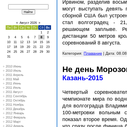
Ирвином, разделив восьм
могут выступать девять 
сборной США был устроен
стал волгоградец - 21
«
Август 2026
»
Пн
Вт
Ср
Чт
Пт
Сб
Вс
решающем заплыве. Ре
1
2
дистанции 50 метров кро
3
4
5
6
7
8
9
соревнований 8 августа.
10
11
12
13
14
15
16
17
18
19
20
21
22
23
24
25
26
27
28
29
30
Категория:
Плавание
| Дата:
08.08
31
2010 Июнь
Не день Морозо
2010 Июль
2011 Апрель
Казань-2015
2011 Май
2011 Июнь
2011 Июль
Четвертый соревноват
2011 Август
2011 Сентябрь
чемпионате мира по водн
2011 Октябрь
2011 Ноябрь
для волгоградца Владими
2011 Декабрь
100-метровки вольным с
2012 Январь
2012 Февраль
показал второе время. О
2012 Март
что сразу после финиша 
2012 Апрель