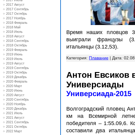
2017 Июль
2017 Август
2017 Сентябрь
2017 Октябрь
2017 Ноябрь
2018 Февраль
2018 Май
Время наших пловцов 3
2018 Июль
2018 Август
выиграли французы (3.
2018 Сентябрь
2018 Октябрь
итальянцы (3.12,53).
2019 Февраль
2019 Июнь
Категория:
Плавание
| Дата:
02.08
2019 Июль
2019 Август
2019 Сентябрь
Антон Евсиков 
2019 Октябрь
2019 Декабрь
2020 Февраль
Универсиады
2020 Март
2020 Июнь
Универсиада-2015
2020 Август
2020 Сентябрь
2020 Ноябрь
Волгоградский пловец Ан
2020 Декабрь
2021 Июль
км на Всемирной летн
2021 Август
2021 Сентябрь
победителя – 1:55.09,6. 
2021 Октябрь
составили два итальянца
2022 Март