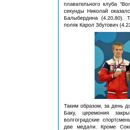
плавательного клуба "Во
секунды Николай оказалс
Балыбердина (4.20,80). 
поляк Карол Збутович (4.22
Таким образом, за день д
Баку, церемония закр
волгоградские спортсме
две медали. Кроме Сок