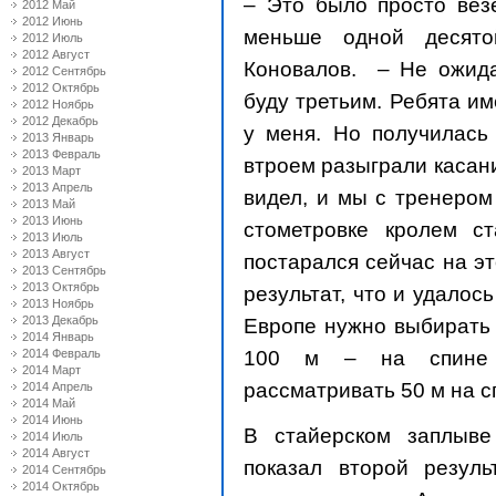
– Это было просто вез
2012 Май
2012 Июнь
меньше одной десято
2012 Июль
2012 Август
Коновалов. – Не ожидал
2012 Сентябрь
2012 Октябрь
буду третьим. Ребята и
2012 Ноябрь
2012 Декабрь
у меня. Но получилась 
2013 Январь
2013 Февраль
втроем разыграли касан
2013 Март
2013 Апрель
видел, и мы с тренером
2013 Май
2013 Июнь
стометровке кролем ст
2013 Июль
2013 Август
постарался сейчас на э
2013 Сентябрь
2013 Октябрь
результат, что и удалось
2013 Ноябрь
2013 Декабрь
Европе нужно выбирать
2014 Январь
100 м
– на спине и
2014 Февраль
2014 Март
рассматривать
50 м
на с
2014 Апрель
2014 Май
2014 Июнь
В стайерском заплыв
2014 Июль
2014 Август
показал второй резуль
2014 Сентябрь
2014 Октябрь