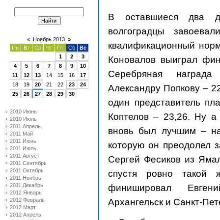
В оставшиеся два дн
волгоградцы завоева
«
Ноябрь 2013
»
квалификационный норм
Пн
Вт
Ср
Чт
Пт
Сб
Вс
1
2
3
Коновалов выиграл фи
4
5
6
7
8
9
10
Серебряная награда
11
12
13
14
15
16
17
18
19
20
21
22
23
24
Александру Попкову – 22
25
26
27
28
29
30
один представитель пла
2010 Июнь
Коптелов – 23,26. Ну а
2010 Июль
2011 Апрель
вновь был лучшим – на
2011 Май
2011 Июнь
которую он преодолел з
2011 Июль
2011 Август
Сергей Фесиков из Ямал
2011 Сентябрь
2011 Октябрь
спустя ровно такой 
2011 Ноябрь
2011 Декабрь
финишировал Евген
2012 Январь
Архангельск и Санкт-Пет
2012 Февраль
2012 Март
2012 Апрель