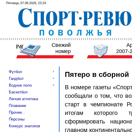
Пятница, 07.08.2026, 23:24
Свежий
А
номер
2007-
Футбол
Пятеро в сборной
Гандбол
Водное поло
В номере газеты «Спор
Баскетбол
сообщали о том, что во
Легкая атлетика
старт в чемпионате Р
Плавание
итогам которого т
Прочее...
Персоны
сформировать национ
Конкурс знатоков
главном континентально