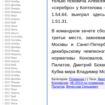
только псковича Алексея
2014 Ноябрь
2014 Декабрь
«серебро» у Коптелова
2015 Январь
2015 Февраль
1.54,64, выиграл зде
2015 Март
2015 Апрель
1.51,31.
2015 Май
2015 Июнь
2015 Июль
В командном зачете сбо
2015 Август
третье место, завоев
2015 Сентябрь
2015 Октябрь
Москвы и Санкт-Петерб
2015 Ноябрь
2015 Декабрь
декабрьскому чемпиона
2016 Январь
2016 Февраль
нормативы Коновалов,
2016 Март
2016 Апрель
Палатов, Дмитрий Бока
2016 Май
2016 Июнь
Кубка мира Владимир Мо
2016 Октябрь
2016 Ноябрь
Категория
:
Плавание
| |
Теги
:
Дмит
2016 Декабрь
2017 Январь
Коновалов
,
ЧЕ-2013 по плаванию
2017 Февраль
Палатов
,
Вячеслав Синькевич
2017 Март
2017 Апрель
2017 Май
2017 Июнь
2017 Июль