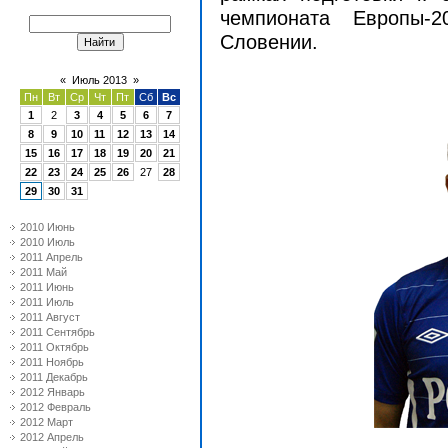
чемпионата Европы-
Словении.
«
Июль 2013
»
Пн
Вт
Ср
Чт
Пт
Сб
Вс
1
2
3
4
5
6
7
8
9
10
11
12
13
14
15
16
17
18
19
20
21
22
23
24
25
26
27
28
29
30
31
2010 Июнь
2010 Июль
2011 Апрель
2011 Май
2011 Июнь
2011 Июль
2011 Август
2011 Сентябрь
2011 Октябрь
2011 Ноябрь
2011 Декабрь
2012 Январь
2012 Февраль
2012 Март
2012 Апрель