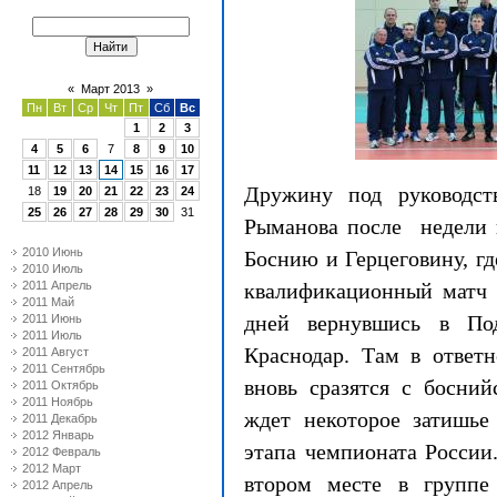
«
Март 2013
»
Пн
Вт
Ср
Чт
Пт
Сб
Вс
1
2
3
4
5
6
7
8
9
10
11
12
13
14
15
16
17
Дружину под руководст
18
19
20
21
22
23
24
25
26
27
28
29
30
31
Рыманова после недели н
2010 Июнь
Боснию и Герцеговину, гд
2010 Июль
2011 Апрель
квалификационный матч 
2011 Май
дней вернувшись в Под
2011 Июнь
2011 Июль
Краснодар. Там в ответ
2011 Август
2011 Сентябрь
вновь сразятся с босни
2011 Октябрь
2011 Ноябрь
ждет некоторое затишье
2011 Декабрь
2012 Январь
этапа чемпионата России
2012 Февраль
2012 Март
втором месте в группе
2012 Апрель