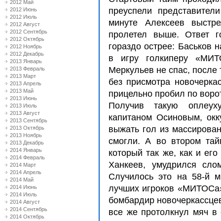
2012 Май
преуспели представители
2012 Июнь
2012 Июль
минуте Алексеев выстр
2012 Август
2012 Сентябрь
пролетел выше. Ответ г
2012 Октябрь
гораздо острее: Баськов н
2012 Ноябрь
2012 Декабрь
в игру голкиперу «МИТ
2013 Январь
Меркульев не спас, после 
2013 Февраль
2013 Март
без присмотра новочерка
2013 Апрель
2013 Май
прицельно пробил по воро
2013 Июнь
Получив такую оплеух
2013 Июль
2013 Август
капитаном Осиновым, окк
2013 Сентябрь
выжать гол из массирован
2013 Октябрь
2013 Ноябрь
смогли. А во втором та
2013 Декабрь
2014 Январь
который так же, как и ег
2014 Февраль
Ханкеев, умудрился слом
2014 Март
2014 Апрель
Случилось это на 58-й м
2014 Май
лучших игроков «МИТОСа»
2014 Июнь
2014 Июль
бомбардир новочеркассцев
2014 Август
2014 Сентябрь
все же протолкнул мяч в 
2014 Октябрь