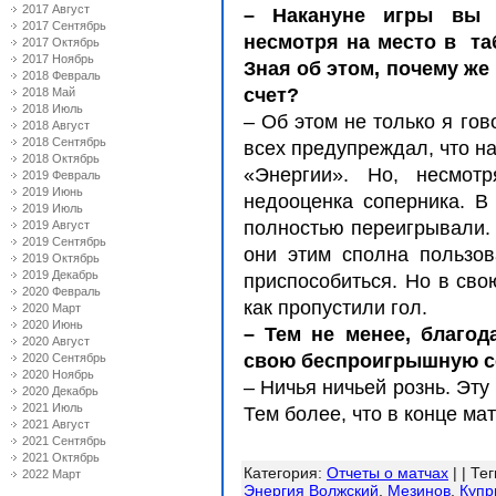
2017 Август
– Накануне игры вы 
2017 Сентябрь
несмотря на место в та
2017 Октябрь
2017 Ноябрь
Зная об этом, почему ж
2018 Февраль
счет?
2018 Май
2018 Июль
– Об этом не только я го
2018 Август
2018 Сентябрь
всех предупреждал, что на
2018 Октябрь
«Энергии». Но, несмот
2019 Февраль
2019 Июнь
недооценка соперника. В
2019 Июль
полностью переигрывали. 
2019 Август
2019 Сентябрь
они этим сполна пользо
2019 Октябрь
2019 Декабрь
приспособиться. Но в сво
2020 Февраль
как пропустили гол.
2020 Март
2020 Июнь
– Тем не менее, благо
2020 Август
свою беспроигрышную се
2020 Сентябрь
2020 Ноябрь
– Ничья ничьей рознь. Эт
2020 Декабрь
2021 Июль
Тем более, что в конце мат
2021 Август
2021 Сентябрь
2021 Октябрь
Категория
:
Отчеты о матчах
| |
Тег
2022 Март
Энергия Волжский
,
Мезинов
,
Купр