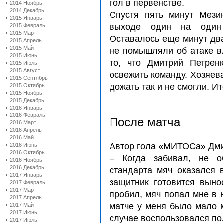
гол в первенстве.
2014 Ноябрь
2014 Декабрь
Спустя пять минут Мези
2015 Январь
выходе один на один
2015 Февраль
2015 Март
Оставалось еще минут два
2015 Апрель
2015 Май
не помышляли об атаке в
2015 Июнь
то, что Дмитрий Петрен
2015 Июль
2015 Август
освежить команду. Хозяева
2015 Сентябрь
дожать так и не смогли. Ито
2015 Октябрь
2015 Ноябрь
2015 Декабрь
2016 Январь
2016 Февраль
После матча
2016 Март
2016 Апрель
2016 Май
Автор гола «МИТОСа» Дми
2016 Июнь
2016 Октябрь
– Когда забивал, не о
2016 Ноябрь
2016 Декабрь
стандарта мяч оказался 
2017 Январь
защитник готовится выно
2017 Февраль
2017 Март
пробил, мяч попал мне в н
2017 Апрель
матче у меня было мало м
2017 Май
2017 Июнь
случае воспользовался п
2017 Июль