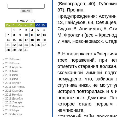
(Виноградов, 40), Губочки
87), Пронин.
Предупреждения: Астунин,
«
Май 2012
»
13, Гайдуков, 64, Селищев,
Пн
Вт
Ср
Чт
Пт
Сб
Вс
Судьи: В. Анисимов, А. Ст
1
2
3
4
5
6
М. Фролкин (все – Краснод
7
8
9
10
11
12
13
14
15
16
17
18
19
20
7 мая. Новочеркасск. Стад
21
22
23
24
25
26
27
28
29
30
31
В Новочеркасск «Энергия»
трех поражений, при не
2010 Июнь
2010 Июль
отметить старания волжан,
2011 Апрель
2011 Май
скомканной зимней подг
2011 Июнь
немудрено, что, забивая
2011 Июль
2011 Август
спутника никак не могут 
2011 Сентябрь
история повторилась и в 
2011 Октябрь
2011 Ноябрь
подопечные Дмитрия Пет
2011 Декабрь
2012 Январь
которое стало первым 
2012 Февраль
чемпионата.
2012 Март
2012 Апрель
Стартовый тайм проходил