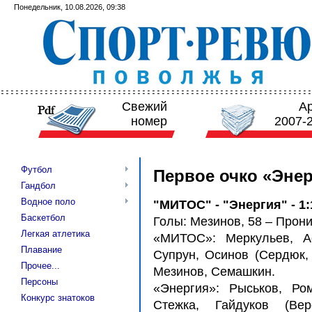
Понедельник, 10.08.2026, 09:38
Свежий
А
номер
2007-
Футбол
Первое очко «Эне
Гандбол
Водное поло
"МИТОС" - "Энергия" - 1:1
Баскетбол
Голы: Мезинов, 58 – Прони
Легкая атлетика
«МИТОС»: Меркульев, Ас
Плавание
Супрун, Осинов (Сердюк, 
Прочее...
Мезинов, Семашкин.
Персоны
«Энергия»: Рыськов, Ром
Конкурс знатоков
Стежка, Гайдуков (Вер