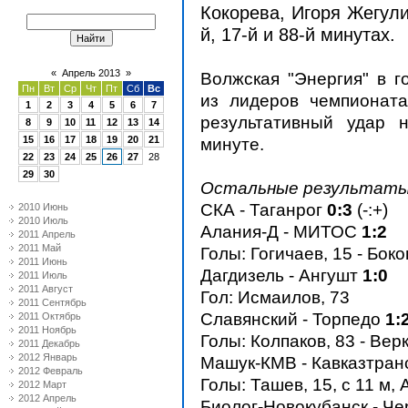
Кокорева, Игоря Жегули
й, 17-й и 88-й минутах.
«
Апрель 2013
»
Волжская "Энергия" в г
Пн
Вт
Ср
Чт
Пт
Сб
Вс
из лидеров чемпионата
1
2
3
4
5
6
7
результативный удар 
8
9
10
11
12
13
14
15
16
17
18
19
20
21
минуте.
22
23
24
25
26
27
28
29
30
Остальные результаты
СКА - Таганрог
0:3
(-:+)
2010 Июнь
2010 Июль
Алания-Д - МИТОС
1:2
2011 Апрель
2011 Май
Голы: Гогичаев, 15 - Боко
2011 Июнь
Дагдизель - Ангушт
1:0
2011 Июль
2011 Август
Гол: Исмаилов, 73
2011 Сентябрь
Славянский - Торпедо
1:
2011 Октябрь
2011 Ноябрь
Голы: Колпаков, 83 - Вер
2011 Декабрь
2012 Январь
Машук-КМВ - Кавказтран
2012 Февраль
Голы: Ташев, 15, с 11 м,
2012 Март
2012 Апрель
Биолог-Новокубанск - Ч