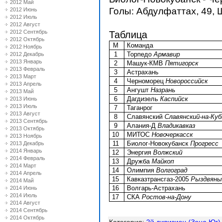
2012 Май
Голы: Абдулфаттах, 49, 
2012 Июнь
2012 Июль
2012 Август
2012 Сентябрь
Таблица
2012 Октябрь
М
Команда
2012 Ноябрь
1
Торпедо
Армавир
2012 Декабрь
2013 Январь
2
Машук-КМВ
Пятигорск
2013 Февраль
3
Астрахань
2013 Март
4
Черноморец
Новороссийск
2013 Апрель
5
Ангушт
Назрань
2013 Май
6
Дагдизель
Каспийск
2013 Июнь
2013 Июль
7
Таганрог
2013 Август
8
Славянский
Славянский-на-Куб
2013 Сентябрь
9
Алания-Д
Владикавказ
2013 Октябрь
10
МИТОС
Новочеркасск
2013 Ноябрь
11
Биолог-Новокубанск
Прогресс
2013 Декабрь
2014 Январь
12
Энергия
Волжский
2014 Февраль
13
Дружба
Майкоп
2014 Март
14
Олимпия
Волгоград
2014 Апрель
15
Кавказтрансгаз-2005
Рыздвяны
2014 Май
16
Волгарь-Астрахань
2014 Июнь
2014 Июль
17
СКА
Ростов-на-Дону
2014 Август
2014 Сентябрь
2014 Октябрь