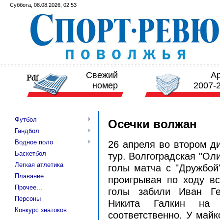
Суббота, 08.08.2026, 02:53
Свежий
А
номер
2007-
Футбол
Осечки волжан
Гандбол
Водное поло
26 апреля во втором ди
Баскетбол
тур. Волгоградская "Ол
Легкая атлетика
голы матча с "Дружбой
Плавание
проигрывая по ходу вс
Прочее...
голы забили Иван Ге
Персоны
Никита Галкин на 
Конкурс знатоков
соответственно. У майк