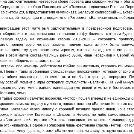
» на заключительном, четвертом сборе провела два спарринг-матча и оба 
 Середняка зоны «Урал-Поволжье» ФК «Тюмень» подопечные Евгения Пер
со счетом 2:0, а представителя чемпионата Беларуси солигорский «Шахтер» 
 они своей тенденции и в поединке с «Ротором». «Балтика» вновь победил
нинградцев этот матч был заключительным в предсезонной подготовке
а «Корнелия» в стартовом составе вышли те футболисты, которым будет
главную задачу на окончание сезона 2011-2012 – сохранить прописк
тайло провел всего четыре замены, причем одна из них была вынужд
ко по-прежнему дает шанс всем игрокам, которые находятся в его расп
ие в этом матче составили лишь Денис Зубко, Иван Герасимов и Сергей Р
решили поберечь из-за микротравм.
 встречи обе команды действовали крайне внимательно, стараясь как мож
я. Первый тайм изобиловал стандартными положениями, которые опасно 
ты обоих коллективов, но счет так и не был открыт до перерыва. Пе
му острый момент с игры сотворили футболисты «Балтики». На 29-й минут
радцев получил мяч в районе одиннадцатиметровой отметки и без помех 
Полякова, мимо…
м тайме скорости заметно возросли. «Ротор» пошел вперед и не единожды б
 Арлашин замыкал подачу с углового, однако голкипер «Балтики» Колинько сы
охвал. Буквально через минуту с хорошей позиции пробил Фиев, но в ств
грожали владениям Колинько и Шудров, и Нечаев, но либо самоотвержен
и «Балтики», либо игроков «Ротора» подводила неточность. Калининградц
е отсиживались, в одном из эпизодов лишь крестовина спасла «Ротор» от гол
тавалось минут десять, игроки «Балтики» провели атаку, которую волжане, 