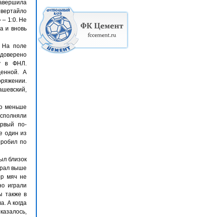
завершила
евертайло
– 1:0. Не
а и вновь
. На поле
 доверено
у в ФНЛ.
енной. А
оряжении.
ашевский,
но меньше
исполняли
рвый по-
е один из
пробил по
ыл близок
грал выше
ор мяч не
но играли
ы также в
а. А когда
казалось,