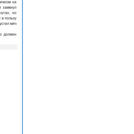
ически на
и замкнул
нутах, но
 в пользу
пустил мяч
го должен