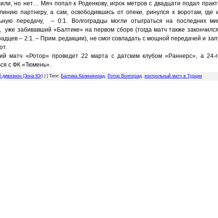
сили, но нет… Мяч попал к Роденкову, игрок метров с двадцати подал практ
линию партнеру, а сам, освободившись от опеки, ринулся к воротам, где 
ьную передачу, – 0:1. Волгоградцы могли отыграться на последних ми
, уже забивавший «Балтике» на первом сборе (тогда матч также закончился
адцев – 2:1. – Прим. редакции), не смог совладать с мощной передачей и за
от.
й матч «Ротор» проведет 22 марта с датским клубом «Раннерс», а 24-
ся с ФК «Тюмень».
й дивизион (Зона Юг)
| |
Теги
:
Балтика Калининград
,
Ротор Волгоград
,
контрольный матч в Турции