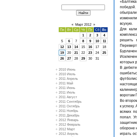
«Балтика
победой.
обыграли 
изменили
всухую.
«
Март 2012
»
Для кали
Пн
Вт
Ср
Чт
Пт
Сб
Вс
комплекс
1
2
3
4
решить 
5
6
7
8
9
10
11
Перевер
12
13
14
15
16
17
18
Бурлачен
19
20
21
22
23
24
25
Исключен
26
27
28
29
30
31
которых 
В дебюте
2010 Июнь
ошибатьс
2010 Июль
футболис
2011 Апрель
2011 Май
настояще
2011 Июнь
калининг
2011 Июль
воротам 
2011 Август
Во второ
2011 Сентябрь
к успеху.
2011 Октябрь
2011 Ноябрь
всяких п
2011 Декабрь
попал. У
2012 Январь
защитник
2012 Февраль
обороне н
2012 Март
играть ос
2012 Апрель