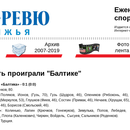
Еже
спор
Издается с
Интернет-в
Архив
Фото
2007-2019
лента
ь проиграли "Балтике"
 «Балтика» - 0:1 (0:0)
нков, 80.
 Поляков, Ионов, (Гузь, 70), Гузь (Шудров, 46), Олеников (Рябоконь, 46),
Меркулов, 53), Глушков (Фиев, 46), Состин (Примак, 46), Нечаев, (Хрущак, 65
 46), Борисов (Смольский, 46).
»: Колинько, Лапин (Крючков, Гонежуков), Зимулька, Попов, Лебедев
, Плопа (Каленкович), Чиркин, Войдель, Сысуев, Сальников (Роденков).
 Турция.