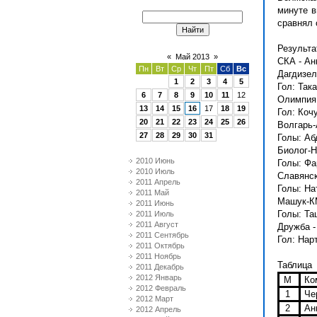
минуте 
сравнял 
Результа
«
Май 2013
»
СКА - Анг
Пн
Вт
Ср
Чт
Пт
Сб
Вс
Дагдизель
1
2
3
4
5
Гол: Така
6
7
8
9
10
11
12
Олимпия 
13
14
15
16
17
18
19
Гол: Коч
20
21
22
23
24
25
26
Волгарь-
27
28
29
30
31
Голы: Абд
Биолог-Н
2010 Июнь
Голы: Фа
2010 Июль
Славянски
2011 Апрель
Голы: Нат
2011 Май
Машук-КМ
2011 Июнь
Голы: Таш
2011 Июль
2011 Август
Дружба - 
2011 Сентябрь
Гол: Нарт
2011 Октябрь
2011 Ноябрь
Таблица
2011 Декабрь
2012 Январь
М
Ко
2012 Февраль
1
Чер
2012 Март
2
Анг
2012 Апрель