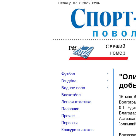
Пятница, 07.08.2026, 13:04
Свежий
номер
Футбол
"Оли
Гандбол
доб
Водное поло
Баскетбол
16 мая б
Легкая атлетика
Волгогр
0:1. Еди
Плавание
Благода
Прочее...
Астраха
Персоны
"олимпий
Конкурс знатоков
Волжская