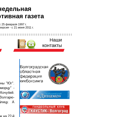
недельная
тивная газета
 25 февраля 1997 г.
ерсия - с 21 июня 2011 г.
Наши
контакты
оны "Юг".
морцу" -
Кочубей.
Волгарю-
блицу. А
к на 22-й