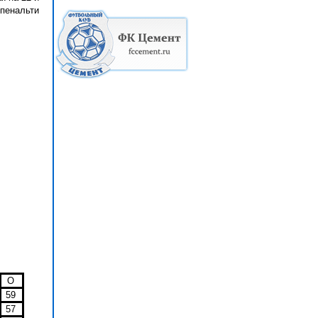
пенальти
О
59
57