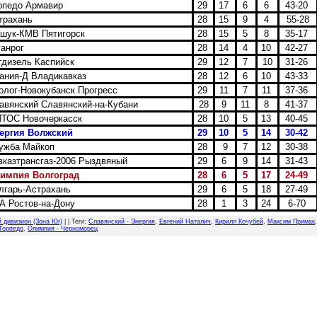
рпедо Армавир
29
17
6
6
43-20
трахань
28
15
9
4
55-28
шук-КМВ Пятигорск
28
15
5
8
35-17
анрог
28
14
4
10
42-27
дизель Каспийск
29
12
7
10
31-26
ния-Д Владикавказ
28
12
6
10
43-33
лог-Новокубанск Прогресс
29
11
7
11
37-36
вянский Славянский-на-Кубани
28
9
11
8
41-37
ТОС Новочеркасск
28
10
5
13
40-45
ергия Волжский
29
10
5
14
30-42
ужба Майкоп
28
9
7
12
30-38
казтрансгаз-2006 Рыздвяный
29
6
9
14
31-43
импия Волгоград
28
6
5
17
24-49
гарь-Астрахань
29
6
5
18
27-49
 Ростов-на-Дону
28
1
3
24
6-70
й дивизион (Зона Юг)
| |
Теги
:
Славянский - Энергия
,
Евгений Наталич
,
Кирилл Кочубей
,
Максим Примак
 Торпедо
,
Олимпия - Черноморец