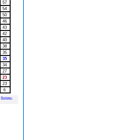
57
54
50
46
43
42
40
38
35
35
34
27
23
23
6
,
Волгарь-