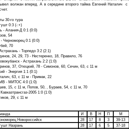
вывел волжан вперед. А
в середине второго тайма
Евгений Наталич с 
счет.
ты 30-го тура
ушт 0:3 (-:+)
 - Алания-Д 0:1 (0:0)
зов, 54
- Черноморец 0:1 (0:0)
убей, 70
Астрахань - Торпедо 3:2 (2:1)
инов, 24, 29, 73 - Нестеренко, 18, Правило, 76
овокубанск - Астрахань 2:2 (1:0)
ринов, 37, Отюцкий, 78 - Симонов, 60, Сечин, 63, с 11 м
й - Энергия 1:1 (0:1)
алич, 63, с 11 м - Примак, 22
В - МИТОС 4:0 (1:0)
ев, 15, с 11 м, Попов, 50, , Бураев, 54, с 11 м, 70
Кавказтрансгаз-2005 1:0 (1:0)
иков, 29, с 11 м
манда
И
В
Н
П
М
номорец Новороссийск
28
17
8
3
39-13
ушт Назрань
28
17
6
5
37-18