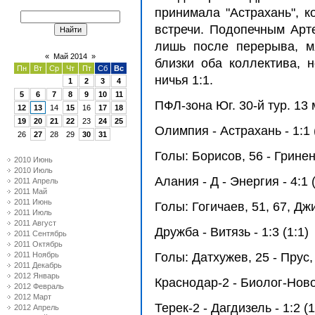
принимала "Астрахань", 
встречи. Подопечным Арт
лишь после перерыва, м
«
Май 2014
»
близки оба коллектива, 
Пн
Вт
Ср
Чт
Пт
Сб
Вс
ничья 1:1.
1
2
3
4
5
6
7
8
9
10
11
ПФЛ-зона Юг. 30-й тур. 13 
12
13
14
15
16
17
18
19
20
21
22
23
24
25
Олимпия - Астрахань - 1:1 
26
27
28
29
30
31
Голы: Борисов, 56 - Гринен
2010 Июнь
2010 Июль
Алания - Д - Энергия - 4:1 (
2011 Апрель
2011 Май
2011 Июнь
Голы: Гогичаев, 51, 67, Джи
2011 Июль
2011 Август
Дружба - Витязь - 1:3 (1:1)
2011 Сентябрь
2011 Октябрь
2011 Ноябрь
Голы: Датхужев, 25 - Прус, 
2011 Декабрь
2012 Январь
Краснодар-2 - Биолог-Новок
2012 Февраль
2012 Март
Терек-2 - Дагдизель - 1:2 (1
2012 Апрель