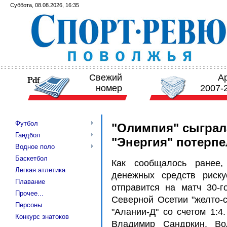
Суббота, 08.08.2026, 16:35
Свежий
А
номер
2007-
Футбол
"Олимпия" сыграл
Гандбол
"Энергия" потерпе
Водное поло
Баскетбол
Как сообщалось ранее, 
Легкая атлетика
денежных средств риску
Плавание
отправится на матч 30-г
Прочее...
Северной Осетии "желто-с
Персоны
"Алании-Д" со счетом 1:4
Конкурс знатоков
Владимир Сандркин. Во