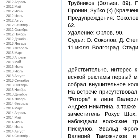
2012 Апрель
Трубников (Зотьев, 89), 
2012 Май
Пронин, Зубко (к) (Кравченк
2012 Июнь
2012 Июль
Предупреждения: Соколов, 
2012 Август
62.
2012 Сентябрь
2012 Октябрь
Удаление: Орлов, 90.
2012 Ноябрь
2012 Декабрь
Судьи: О. Соколов, Д. Сте
2013 Январь
11 июля. Волгоград. Стади
2013 Февраль
2013 Март
2013 Апрель
2013 Май
2013 Июнь
Действительно, интерес к
2013 Июль
2013 Август
всякой рекламы первый м
2013 Сентябрь
собрал внушительное кол
2013 Октябрь
2013 Ноябрь
На встрече присутствовал
2013 Декабрь
"Ротора" в лице Валери
2014 Январь
2014 Февраль
Андрея Никитина, а также 
2014 Март
2014 Апрель
заместитель Рохус Шох
2014 Май
наблюдали волжские тр
2014 Июнь
2014 Июль
Пискунов, Эвальд Фрол
2014 Август
Валерий Таможников и 
2014 Сентябрь