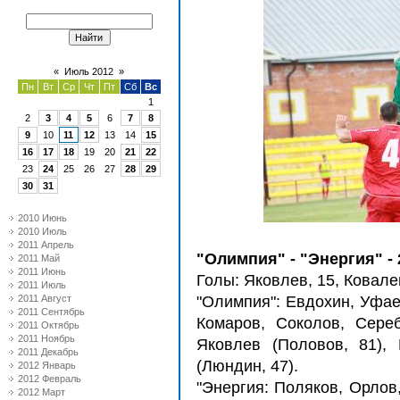
«
Июль 2012
»
Пн
Вт
Ср
Чт
Пт
Сб
Вс
1
2
3
4
5
6
7
8
9
10
11
12
13
14
15
16
17
18
19
20
21
22
23
24
25
26
27
28
29
30
31
2010 Июнь
2010 Июль
2011 Апрель
"Олимпия" - "Энергия" - 2
2011 Май
2011 Июнь
Голы: Яковлев, 15, Ковален
2011 Июль
2011 Август
"Олимпия": Евдохин, Уфае
2011 Сентябрь
Комаров, Соколов, Серебр
2011 Октябрь
2011 Ноябрь
Яковлев (Половов, 81), 
2011 Декабрь
(Люндин, 47).
2012 Январь
2012 Февраль
"Энергия: Поляков, Орлов
2012 Март