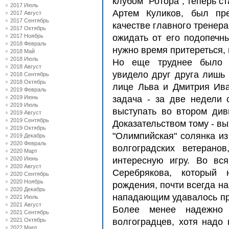
клубом "Ротора", теперь с
2017 Июль
Артем Куликов, был пр
2017 Август
2017 Сентябрь
качестве главного тренера
2017 Октябрь
2017 Ноябрь
ожидать от его подопечны
2018 Февраль
нужно время притереться, 
2018 Май
2018 Июль
Но еще труднее было "
2018 Август
увидело друг друга лишь
2018 Сентябрь
2018 Октябрь
лице Льва и Дмитрия Ив
2019 Февраль
2019 Июнь
задача - за две недели 
2019 Июль
выступать во втором диви
2019 Август
2019 Сентябрь
Доказательством тому - вы
2019 Октябрь
"Олимпийская" солянка и
2019 Декабрь
2020 Февраль
волгоградских ветерано
2020 Март
2020 Июнь
интересную игру. Во вс
2020 Август
Серебрякова, который 
2020 Сентябрь
2020 Ноябрь
рождения, почти всегда на
2020 Декабрь
нападающим удавалось пр
2021 Июль
2021 Август
Более менее надежно 
2021 Сентябрь
2021 Октябрь
волгоградцев, хотя надо 
2022 Март