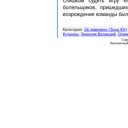
слишком судить игру е
болельщиков, пришедших
возрождение команды было
Категория
:
2й дивизион (Зона Юг)
Кутынец
,
Энергия Волжский
,
Олим
Cop
Бесплатны