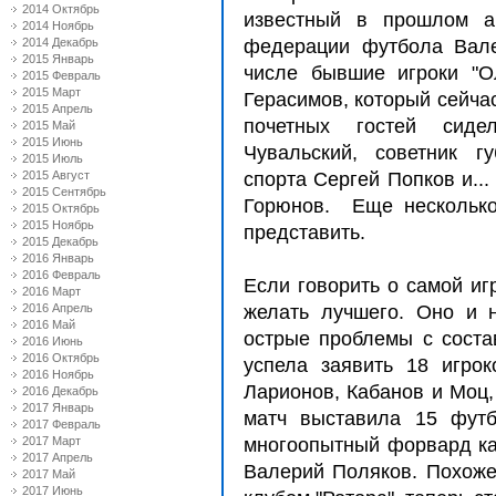
2014 Октябрь
известный в прошлом ар
2014 Ноябрь
2014 Декабрь
федерации футбола Вале
2015 Январь
числе бывшие игроки "О
2015 Февраль
2015 Март
Герасимов, который сейча
2015 Апрель
почетных гостей сиде
2015 Май
2015 Июнь
Чувальский, советник г
2015 Июль
2015 Август
спорта Сергей Попков и..
2015 Сентябрь
Горюнов. Еще несколько
2015 Октябрь
2015 Ноябрь
представить.
2015 Декабрь
2016 Январь
2016 Февраль
Если говорить о самой игр
2016 Март
2016 Апрель
желать лучшего. Оно и 
2016 Май
острые проблемы с соста
2016 Июнь
2016 Октябрь
успела заявить 18 игрок
2016 Ноябрь
Ларионов, Кабанов и Моц, 
2016 Декабрь
2017 Январь
матч выставила 15 футб
2017 Февраль
2017 Март
многоопытный форвард как
2017 Апрель
Валерий Поляков. Похоже 
2017 Май
2017 Июнь