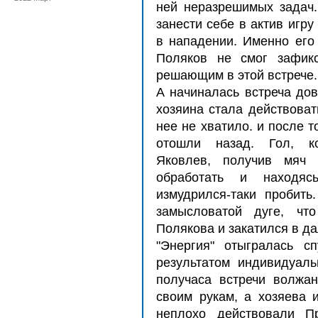
ней неразрешимых задач.
занести себе в актив игру
в нападении. Именно его 
Поляков не смог зафикс
решающим в этой встрече.
А начиналась встреча дов
хозяина стала действоват
нее не хватило. и после т
отошли назад. Гол, кс
Яковлев, получив мяч
обработать и находяс
измудрился-таки пробить
замысловатой дуге, чт
Полякова и закатился в дал
"Энергия" отыгралась с
результатом индивидуаль
получаса встречи волжа
своим рукам, а хозяева и
неплохо действовали П