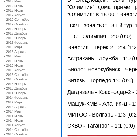
2012 Май
2012 Июнь
"Олимпия" дома примет р
2012 Июль
"Олимпия" в 18.00. "Энерг
2012 Август
2012 Сентябрь
2012 Октябрь
ПФЛ - зона "Юг". 31-й тур. 
2012 Ноябрь
2012 Декабрь
ГТС - Олимпия - 2:0 (0:0)
2013 Январь
2013 Февраль
Энергия - Терек-2 - 2:4 (1:2
2013 Март
2013 Апрель
2013 Май
Астрахань - Дружба - 1:0 (0
2013 Июнь
2013 Июль
Биолог-Новокубанск - Черно
2013 Август
2013 Сентябрь
2013 Октябрь
Витязь - Торпедо 1:0 (0:0)
2013 Ноябрь
2013 Декабрь
Дагдизель - Краснодар-2 - 2
2014 Январь
2014 Февраль
2014 Март
Машук-КМВ - Алания-Д - 1:2
2014 Апрель
2014 Май
МИТОС - Волгарь - 1:3 (0:2
2014 Июнь
2014 Июль
СКВО - Таганрог - 1:1 (0:0)
2014 Август
2014 Сентябрь
2014 Октябрь