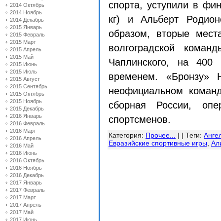
спорта, уступили в фи
2014 Октябрь
2014 Ноябрь
кг
) и Альберт Родио
2014 Декабрь
2015 Январь
образом, вторые мест
2015 Февраль
2015 Март
волгоградской коман
2015 Апрель
2015 Май
Чаплинского, на
400
2015 Июнь
2015 Июль
временем. «Бронзу»
2015 Август
2015 Сентябрь
неофициальном команд
2015 Октябрь
2015 Ноябрь
сборная России, опе
2015 Декабрь
2016 Январь
спортсменов.
2016 Февраль
2016 Март
Категория
:
Прочее...
| |
Теги
:
Анге
2016 Апрель
Евразийские спортивные игры
,
Ал
2016 Май
2016 Июнь
2016 Октябрь
2016 Ноябрь
2016 Декабрь
2017 Январь
2017 Февраль
2017 Март
2017 Апрель
2017 Май
2017 Июнь