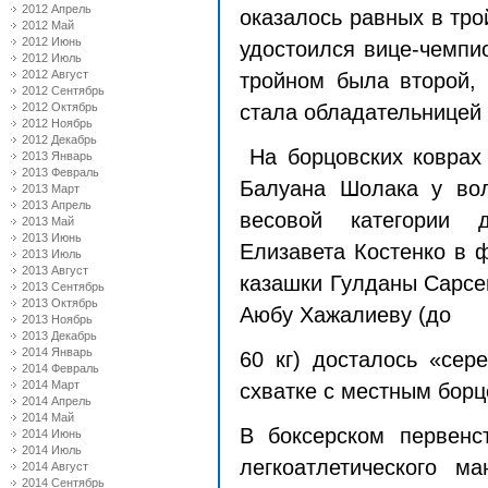
2012 Апрель
оказалось равных в тр
2012 Май
2012 Июнь
удостоился вице-чемпио
2012 Июль
2012 Август
тройном была второй, 
2012 Сентябрь
2012 Октябрь
стала обладательницей 
2012 Ноябрь
2012 Декабрь
На борцовских коврах
2013 Январь
2013 Февраль
Балуана Шолака у вол
2013 Март
2013 Апрель
весовой категории
2013 Май
2013 Июнь
Елизавета Костенко в 
2013 Июль
2013 Август
казашки Гулданы Сарсен
2013 Сентябрь
2013 Октябрь
Аюбу Хажалиеву (до
2013 Ноябрь
2013 Декабрь
2014 Январь
60 кг
) досталось «сер
2014 Февраль
2014 Март
схватке с местным бор
2014 Апрель
2014 Май
В боксерском первенс
2014 Июнь
2014 Июль
легкоатлетического м
2014 Август
2014 Сентябрь