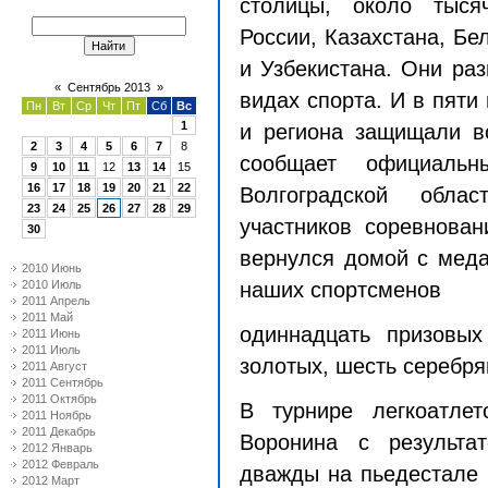
столицы, около тыся
России, Казахстана, Бе
и Узбекистана. Они раз
«
Сентябрь 2013
»
видах спорта. И в пяти
Пн
Вт
Ср
Чт
Пт
Сб
Вс
1
и региона защищали в
2
3
4
5
6
7
8
сообщает официальн
9
10
11
12
13
14
15
16
17
18
19
20
21
22
Волгоградской обла
23
24
25
26
27
28
29
участников соревнован
30
вернулся домой с меда
2010 Июнь
2010 Июль
наших спортсменов
2011 Апрель
2011 Май
одиннадцать призовых
2011 Июнь
2011 Июль
золотых, шесть серебря
2011 Август
2011 Сентябрь
2011 Октябрь
В турнире легкоатле
2011 Ноябрь
2011 Декабрь
Воронина с результ
2012 Январь
2012 Февраль
дважды на пьедестале 
2012 Март