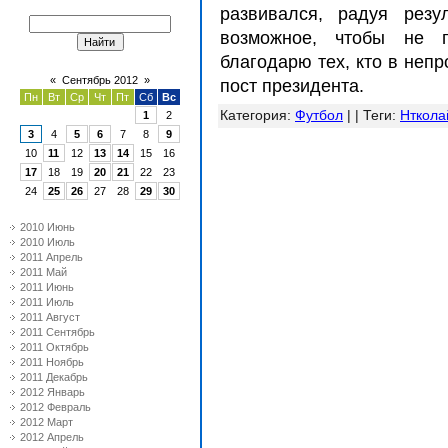
развивался, радуя резу
возможное, чтобы не 
благодарю тех, кто в неп
«
Сентябрь 2012
»
пост президента.
Пн
Вт
Ср
Чт
Пт
Сб
Вс
Категория
:
Футбол
| |
Теги
:
Нткола
1
2
3
4
5
6
7
8
9
10
11
12
13
14
15
16
17
18
19
20
21
22
23
24
25
26
27
28
29
30
2010 Июнь
2010 Июль
2011 Апрель
2011 Май
2011 Июнь
2011 Июль
2011 Август
2011 Сентябрь
2011 Октябрь
2011 Ноябрь
2011 Декабрь
2012 Январь
2012 Февраль
2012 Март
2012 Апрель